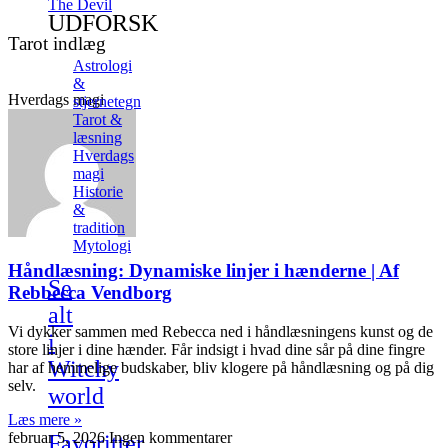
The Devil
UDFORSK
Tarot indlæg
Astrologi
&
Hverdags magi
stjernetegn
Tarot &
læsning
Hverdags
magi
Historie
&
tradition
Mytologi
Håndlæsning: Dynamiske linjer i hænderne | Af
Se
Rebbecca Vendborg
alt
Vi dykker sammen med Rebecca ned i håndlæsningens kunst og de
i
store linjer i dine hænder. Får indsigt i hvad dine sår på dine fingre
Witchy
har af hemmelige budskaber, bliv klogere på håndlæsning og på dig
selv.
world
Læs mere »
februar 5, 2026
Ingen kommentarer
Favoritter