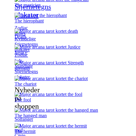
The magician
Stjernetegns
plakater
The hierophant
Zodiac
ladies
Death
Kvindelige
Stjernetegns
plakater
Justice
Zodiac
lads
Mandlige
strength
Stjernetegns
plakater
The chariot
Nyheder
på
The fool
shoppen
The hanged man
Solfanger
uro
med
The hermit
Citrin