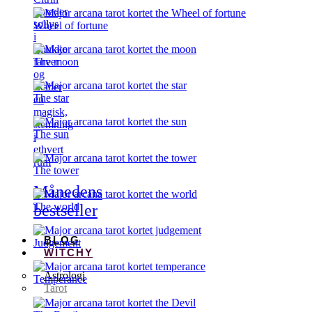
Spreder
sollys
Wheel of fortune
i
smukke
The moon
farver
og
skaber
The star
en
magisk,
stemning
The sun
i
ethvert
rum
The tower
Månedens
The world
bestseller
BLOG
Judgement
WITCHY
Astrologi
Temperance
Tarot