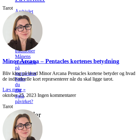
Tarot
Årshjulet
& de
8
sabatter
Kend
dine
hedenske
traditioner
Månens
Minor Arcana – Pentacles kortenes betydning
påvirkning
på
Bliv klog på hvad Minor Arcana Pentacles kortene betyder og hvad
mennesker
de individuelle kort repræsenterer når du skal ligge tarot.
Føler
du
Læs mere »
dig
oktober 25, 2023
Ingen kommentarer
også
påvirket?
Tarot
Nyheder