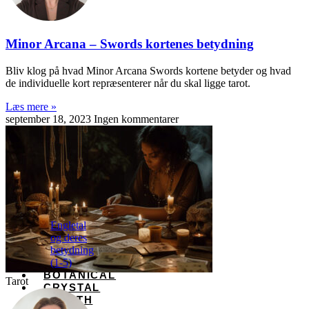
Minor Arcana – Swords kortenes betydning
Bliv klog på hvad Minor Arcana Swords kortene betyder og hvad
de individuelle kort repræsenterer når du skal ligge tarot.
Læs mere »
september 18, 2023
Ingen kommentarer
Engletal
og deres
betydning
(1-5)
BOTANICAL
Tarot
CRYSTAL
HEALTH