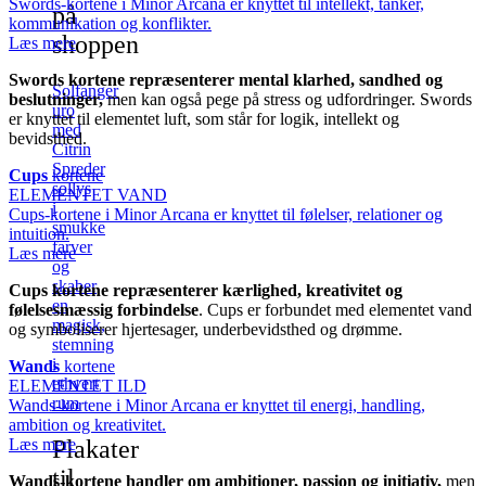
Swords-kortene i Minor Arcana er knyttet til intellekt, tanker,
på
kommunikation og konflikter.
shoppen
Læs mere
Swords kortene repræsenterer mental klarhed, sandhed og
Solfanger
beslutninger,
men kan også pege på stress og udfordringer. Swords
uro
er knyttet til elementet luft, som står for logik, intellekt og
med
bevidsthed.
Citrin
Spreder
Cups
kortene
sollys
ELEMENTET VAND
i
Cups-kortene i Minor Arcana er knyttet til følelser, relationer og
smukke
intuition.
farver
Læs mere
og
skaber
Cups kortene repræsenterer kærlighed, kreativitet og
en
følelsesmæssig forbindelse
. Cups er forbundet med elementet vand
magisk,
og symboliserer hjertesager, underbevidsthed og drømme.
stemning
i
Wands
kortene
ethvert
ELEMENTET ILD
rum
Wands-kortene i Minor Arcana er knyttet til energi, handling,
ambition og kreativitet.
Plakater
Læs mere
til
Wands-kortene handler om ambitioner, passion og initiativ,
men