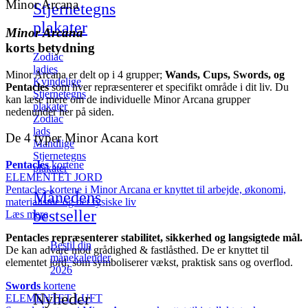
Minor Arcana
Stjernetegns
plakater
Minor
Arcana
korts betydning
Zodiac
ladies
Minor Arcana er delt op i 4 grupper;
Wands, Cups, Swords, og
Kvindelige
Pentacles
som hver repræsenterer et specifikt område i dit liv. Du
Stjernetegns
kan læse mere om de individuelle Minor Arcana grupper
plakater
nedenunder her på siden.
Zodiac
lads
De 4 typer Minor Acana kort
Mandlige
Stjernetegns
Pentacles
kortene
plakater
ELEMENTET JORD
Pentacles-kortene i Minor Arcana er knyttet til arbejde, økonomi,
Månedens
materialisme og det fysiske liv
bestseller
Læs mere
Pentacles repræsenterer stabilitet, sikkerhed og langsigtede mål.
Bestil din
De kan advare mod grådighed & fastlåsthed. De er knyttet til
månekalender
elementet jord, som symboliserer vækst, praktisk sans og overflod.
2026
Swords
kortene
Nyheder
ELEMENTET LUFT