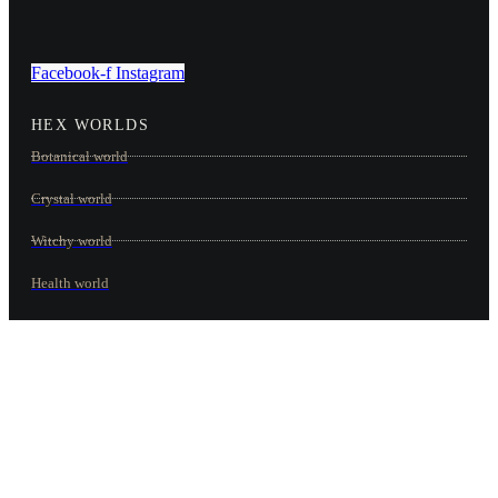
Facebook-f
Instagram
HEX WORLDS
Botanical world
Crystal world
Witchy world
Health world
KONTAKT OS
Adresse
Vi er en dansk webshop og sender dagligt
ordrer ud fra vores lager i Vestsjælland.