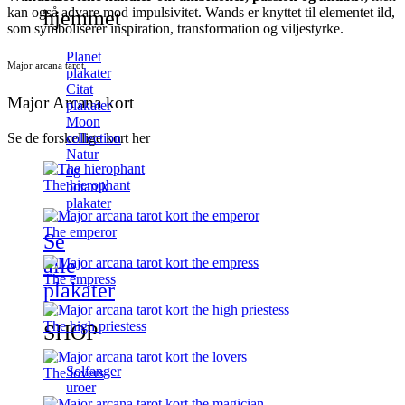
kan også advare mod impulsivitet. Wands er knyttet til elementet ild,
hjemmet
som symboliserer inspiration, transformation og viljestyrke.
Planet
Major arcana tarot
plakater
Citat
Major Arcana kort
plakater
Moon
collection
Se de forskellige kort her
Natur
og
The hierophant
botanik
plakater
The emperor
Se
alle
The empress
plakater
The high priestess
SHOP
Solfanger
The lovers
uroer