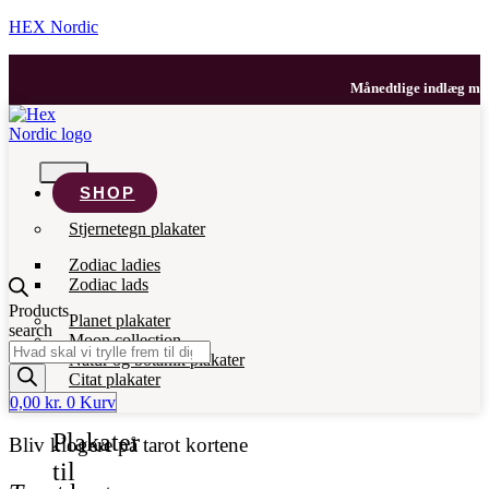
HEX Nordic
Månedtlige indlæg med d
SHOP
Stjernetegn plakater
Zodiac ladies
Zodiac lads
Products
Planet plakater
search
Moon collection
Natur og botanik plakater
Citat plakater
0,00
kr.
0
Kurv
Plakater
Bliv klogere på tarot kortene
til