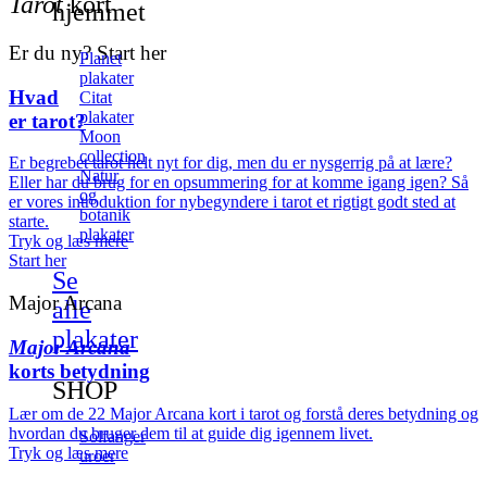
Tarot
kort
hjemmet
Er du ny? Start her
Planet
plakater
Hvad
Citat
plakater
er tarot?
Moon
collection
Er begrebet tarot helt nyt for dig, men du er nysgerrig på at lære?
Natur
Eller har du brug for en opsummering for at komme igang igen? Så
og
er vores introduktion for nybegyndere i tarot et rigtigt godt sted at
botanik
starte.
plakater
Tryk og læs mere
Start her
Se
Major Arcana
alle
plakater
Major
Arcana
korts betydning
SHOP
Lær om de 22 Major Arcana kort i tarot og forstå deres betydning og
hvordan du bruger dem til at guide dig igennem livet.
Solfanger
Tryk og læs mere
uroer