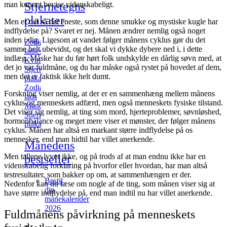
Stjernetegns
man kunnet bevise videnskabeligt.
plakater
Men er det så det eneste, som denne smukke og mystiske kugle har
indflydelse på? Svaret er nej. Månen ændrer nemlig også noget
inden i dig. Ligesom at vandet følger månens cyklus gør du det
Zodiac
samme helt ubevidst, og det skal vi dykke dybere ned i, i dette
ladies
indlæg. Måske har du før hørt folk undskylde en dårlig søvn med, at
Kvindelige
det jo var fuldmåne, og du har måske også rystet på hovedet af dem,
Stjernetegns
men det er faktisk ikke helt dumt.
plakater
Zodiac
Forskning viser nemlig, at der er en sammenhæng mellem månens
lads
cyklus og menneskets adfærd, men også menneskets fysiske tilstand.
Mandlige
Det viser sig nemlig, at ting som mord, hjerteproblemer, søvnløshed,
Stjernetegns
hormonbalance og meget mere viser et mønster, der følger månens
plakater
cyklus. Månen har altså en markant større indflydelse på os
mennesker, end man hidtil har villet anerkende.
Månedens
Men tallene lyver ikke, og på trods af at man endnu ikke har en
bestseller
videnskabelig forklaring på hvorfor eller hvordan, har man altså
testresultater, som bakker op om, at sammenhængen er der.
Bestil
Nedenfor kan du læse om nogle af de ting, som månen viser sig at
din
have større indflydelse på, end man indtil nu har villet anerkende.
månekalender
2026
Fuldmånens påvirkning på menneskets