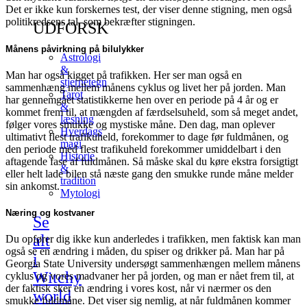
Det er ikke kun forskernes test, der viser denne stigning, men også
politikredsens tal, som bekræfter stigningen.
UDFORSK
Månens påvirkning på bilulykker
Astrologi
&
Man har også kigget på trafikken. Her ser man også en
stjernetegn
sammenhæng mellem månens cyklus og livet her på jorden. Man
Tarot
har gennemgået statistikkerne hen over en periode på 4 år og er
&
kommet frem til, at mængden af færdselsuheld, som så meget andet,
læsning
følger vores smukke og mystiske måne. Den dag, man oplever
Hverdags
ultimativt flest trafikuheld, forekommer to dage før fuldmånen, og
magi
den periode med flest trafikuheld forekommer umiddelbart i den
Historie
aftagende fase af fuldmånen. Så måske skal du køre ekstra forsigtigt
&
eller helt lade bilen stå næste gang den smukke runde måne melder
tradition
sin ankomst.
Mytologi
Næring og kostvaner
Se
alt
Du opfører dig ikke kun anderledes i trafikken, men faktisk kan man
også se en ændring i måden, du spiser og drikker på. Man har på
i
Georgia State University undersøgt sammenhængen mellem månens
Witchy
cyklus og vores madvaner her på jorden, og man er nået frem til, at
der faktisk sker en ændring i vores kost, når vi nærmer os den
world
smukke fuldmåne. Det viser sig nemlig, at når fuldmånen kommer