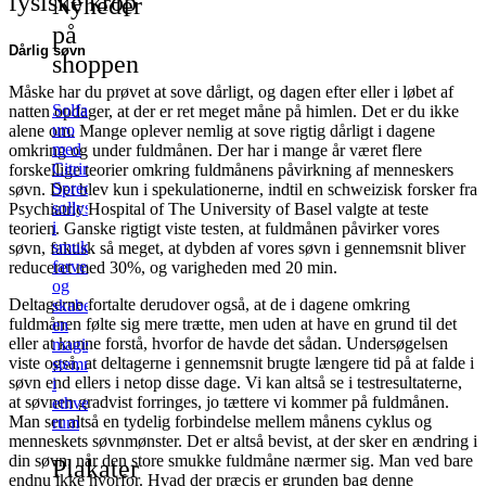
fysiske krop
Nyheder
på
Dårlig søvn
shoppen
Måske har du prøvet at sove dårligt, og dagen efter eller i løbet af
Solfanger
natten opdager, at der er ret meget måne på himlen. Det er du ikke
uro
alene om. Mange oplever nemlig at sove rigtig dårligt i dagene
med
omkring og under fuldmånen. Der har i mange år været flere
Citrin
forskellige teorier omkring fuldmånens påvirkning af menneskers
Spreder
søvn. Det blev kun i spekulationerne, indtil en schweizisk forsker fra
sollys
Psychiatric Hospital of The University of Basel valgte at teste
i
teorien. Ganske rigtigt viste testen, at fuldmånen påvirker vores
smukke
søvn, faktisk så meget, at dybden af vores søvn i gennemsnit bliver
farver
reduceret med 30%, og varigheden med 20 min.
og
Deltagerne fortalte derudover også, at de i dagene omkring
skaber
fuldmånen følte sig mere trætte, men uden at have en grund til det
en
eller at kunne forstå, hvorfor de havde det sådan. Undersøgelsen
magisk,
viste også, at deltagerne i gennemsnit brugte længere tid på at falde i
stemning
søvn end ellers i netop disse dage. Vi kan altså se i testresultaterne,
i
at søvnen gradvist forringes, jo tættere vi kommer på fuldmånen.
ethvert
Man ser altså en tydelig forbindelse mellem månens cyklus og
rum
menneskets søvnmønster. Det er altså bevist, at der sker en ændring i
din søvn, når den store smukke fuldmåne nærmer sig. Man ved bare
Plakater
endnu ikke hvorfor. Hvad der præcis er grunden bag denne