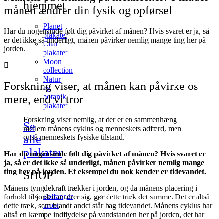
hjemmet
månen ændrer din fysik og opførsel
Planet
Har du nogensinde følt dig påvirket af månen? Hvis svaret er ja, så
plakater
er det ikke så underligt, månen påvirker nemlig mange ting her på
Citat
jorden.
plakater
Moon
collection
Natur
Forskning viser, at månen kan påvirke os
og
botanik
mere, end vi tror
plakater
Forskning viser nemlig, at der er en sammenhæng
Se
mellem månens cyklus og menneskets adfærd, men
alle
også menneskets fysiske tilstand.
plakater
Har du nogensinde følt dig påvirket af månen? Hvis svaret er
ja, så er det ikke så underligt, månen påvirker nemlig mange
ting her på jorden. Et eksempel du nok kender er tidevandet.
SHOP
Månens tyngdekraft trækker i jorden, og da månens placering i
Solfanger
forhold til jorden ændrer sig, gør dette træk det samme. Det er altså
uroer
dette træk, som blandt andet står bag tidevandet. Månens cyklus har
altså en kæmpe indflydelse på vandstanden her på jorden, det har