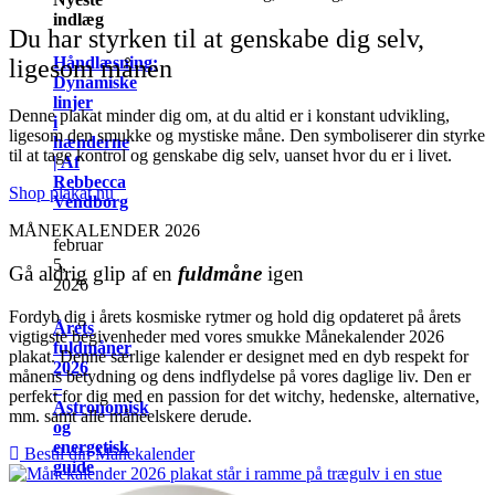
indlæg
Du har styrken til at genskabe dig selv,
Håndlæsning:
ligesom månen
Dynamiske
linjer
Denne plakat minder dig om, at du altid er i konstant udvikling,
i
ligesom den smukke og mystiske måne. Den symboliserer din styrke
hænderne
til at tage kontrol og genskabe dig selv, uanset hvor du er i livet.
| Af
Rebbecca
Shop plakat nu
Vendborg
MÅNEKALENDER 2026
februar
5,
Gå aldrig glip af en
fuldmåne
igen
2026
Fordyb dig i årets kosmiske rytmer og hold dig opdateret på årets
Årets
vigtigste begivenheder med vores smukke Månekalender 2026
fuldmåner
plakat. Denne særlige kalender er designet med en dyb respekt for
2026
månens betydning og dens indflydelse på vores daglige liv. Den er
–
perfekt for dig med en passion for det witchy, hedenske, alternative,
Astronomisk
mm. samt alle måneelskere derude.
og
energetisk
Bestil din Månekalender
guide