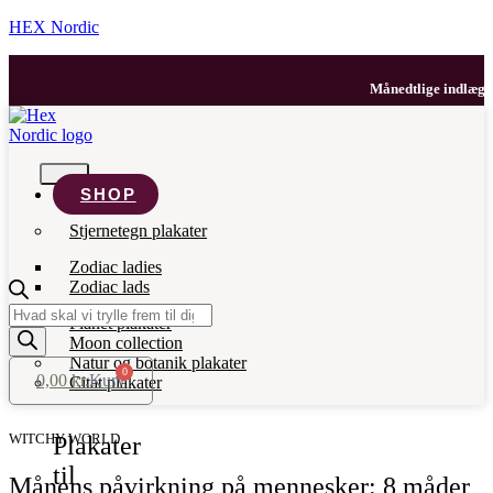
HEX Nordic
Månedtlige indlæg med
SHOP
Stjernetegn plakater
Zodiac ladies
Zodiac lads
Products
Planet plakater
search
Moon collection
Natur og botanik plakater
0
0,00
kr.
Kurv
Citat plakater
WITCHY WORLD
Plakater
til
Månens påvirkning på mennesker: 8 måder