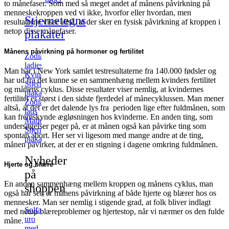
to månefaser. Som med så meget andet af månens påvirkning på
menneskekroppen ved vi ikke, hvorfor eller hvordan, men
Stjernetegns
resultaterne viser altså, at der sker en fysisk påvirkning af kroppen i
netop disse månefaser.
plakater
Månens påvirkning på hormoner og fertilitet
Zodiac
ladies
Man har i New York samlet testresultaterne fra 140.000 fødsler og
Kvindelige
har ud fra det kunne se en sammenhæng mellem kvinders fertilitet
Stjernetegns
og månens cyklus. Disse resultater viser nemlig, at kvindernes
plakater
fertilitet er størst i den sidste fjerdedel af månecyklussen. Man mener
Zodiac
altså, at det er det dalende lys fra perioden lige efter fuldmånen, som
lads
kan fremskynde ægløsningen hos kvinderne. En anden ting, som
Mandlige
undersøgelser peger på, er at månen også kan påvirke ting som
Stjernetegns
spontan abort. Her ser vi ligesom med mange andre at de ting,
plakater
månen påvirker, at der er en stigning i dagene omkring fuldmånen.
Nyheder
Hjerte og blære
på
En anden sammenhæng mellem kroppen og månens cyklus, man
shoppen
også har set, er månens påvirkning af både hjerte og blærer hos os
mennesker. Man ser nemlig i stigende grad, at folk bliver indlagt
Solfanger
med netop blæreproblemer og hjertestop, når vi nærmer os den fulde
uro
måne.
med