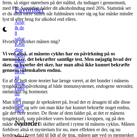
frem, så stiger størrelsen på det måltid, du indtager i gennemsnit,
Favoritter
med 8%. Samtidigt falder dit alkoholindtag med 26%. Statistisk set
er du altså mere sulten når fuldmånen viser sig og har måske mindre
lyst til eller brug for alkohol end ellers.
Årshjulet
& de
8
sabatter
Hvorfor påvirker månen mig?
Kend
dine
Vi ved altså, at månens cyklus har en påvirkning på os
hedenske
mennesker, det bekræfter samtlige test. Men nøjagtig hvad der
traditioner
sker, og hvorfor det sker, har man altså ikke kunnet bekræfte
Månens
gennem videnskaben endnu.
påvirkning
på
En af de helt store teorier har længe været, at det bunder i månens
mennesker
tyngdekraftspåvirkning af både immunsystemet, endogene steroider,
Føler
melatonin og hormoner.
du
dig
Man har i mange år spekuleret på, hvad der er årsagen til alle disse
også
ændringer, og selv om man ikke har kunnet bekræfte noget endnu,
påvirket?
går der flere teorier. De fleste af dem falder på, at det er månens
tyngdekraft, som påvirker vores hormoner i kroppen, og på den
Nyheder
måde er med til at vi skifter adfærd i rytme til månens cyklus. Månen
forbliver altså et mysterium for nu, men effekten er der, og nu
kender du i hvert fald til lidt af de ting, månen gør ved os mennesker
Nyeste