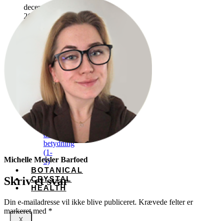
december
26,
2025
HEX
Guide
til
månefænomener
november
18,
2025
Engletal
og
deres
betydning
(1-
Michelle Meisler Barfoed
5)
BOTANICAL
CRYSTAL
Skriv et svar
HEALTH
Din e-mailadresse vil ikke blive publiceret.
Krævede felter er
markeret med
*
X