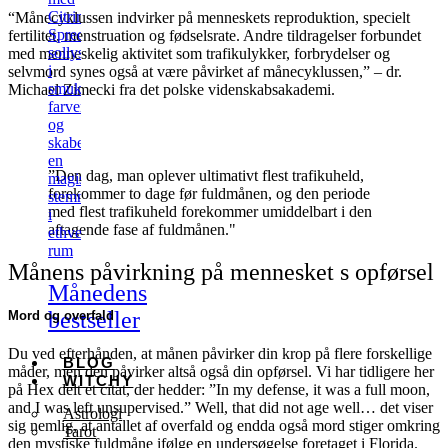
Citrin
“Månecyklussen indvirker på menneskets reproduktion, specielt
Spreder
fertilitet, menstruation og fødselsrate. Andre tildragelser forbundet
sollys
med menneskelig aktivitet som trafikulykker, forbrydelser og
i
selvmord synes også at være påvirket af månecyklussen,” – dr.
smukke
Michael Zimecki fra det polske videnskabsakademi.
farver
og
skaber
en
”Den dag, man oplever ultimativt flest trafikuheld,
magisk,
forekommer to dage før fuldmånen, og den periode
stemning
med flest trafikuheld forekommer umiddelbart i den
i
aftagende fase af fuldmånen."
ethvert
rum
Månens påvirkning på mennesket s opførsel
Månedens
bestseller
Mord og overfald
Du ved efterhånden, at månen påvirker din krop på flere forskellige
BLOG
måder, men den påvirker altså også din opførsel. Vi har tidligere her
WITCHY
på Hex delt et citat, der hedder: ”In my defense, it was a full moon,
and I was left unsupervised.” Well, that did not age well… det viser
Astrologi
sig nemlig, at antallet af overfald og endda også mord stiger omkring
Tarot
den mystiske fuldmåne ifølge en undersøgelse foretaget i Florida.