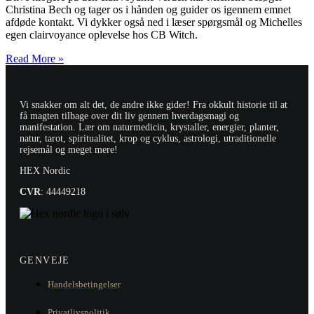
Christina Bech og tager os i hånden og guider os igennem emnet
afdøde kontakt. Vi dykker også ned i læser spørgsmål og Michelles
egen clairvoyance oplevelse hos CB Witch.
Read More »
Vi snakker om alt det, de andre ikke gider! Fra okkult historie til at
få magten tilbage over dit liv gennem hverdagsmagi og
manifestation. Lær om naturmedicin, krystaller, energier, planter,
natur, tarot, spiritualitet, krop og cyklus, astrologi, utraditionelle
rejsemål og meget mere!
HEX Nordic
CVR
: 44449218
GENVEJE
Handelsbetingelser
Privatlivspolitik