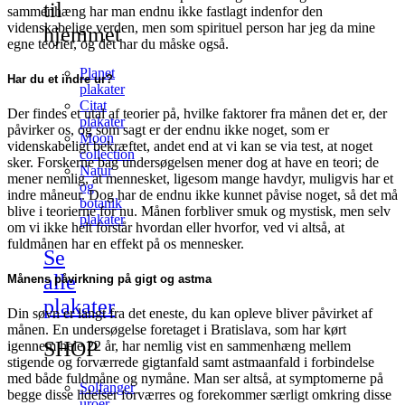
til
sammenhæng har man endnu ikke fastlagt indenfor den
videnskabelige verden, men som spirituel person har jeg da mine
hjemmet
egne teorier, og det har du måske også.
Planet
Har du et indre ur?
plakater
Citat
Der findes et utal af teorier på, hvilke faktorer fra månen det er, der
plakater
påvirker os, og som sagt er der endnu ikke noget, som er
Moon
videnskabeligt bekræftet, andet end at vi kan se via test, at noget
collection
sker. Forskerne bag undersøgelsen mener dog at have en teori; de
Natur
mener nemlig, at mennesket, ligesom mange havdyr, muligvis har et
og
indre måneur. Dog har de endnu ikke kunnet påvise noget, så det må
botanik
blive i teorierne for nu. Månen forbliver smuk og mystisk, men selv
plakater
om vi ikke helt forstår hvordan eller hvorfor, ved vi altså, at
fuldmånen har en effekt på os mennesker.
Se
alle
Månens påvirkning på gigt og astma
plakater
Din søvn er langt fra det eneste, du kan opleve bliver påvirket af
månen. En undersøgelse foretaget i Bratislava, som har kørt
SHOP
igennem hele 22 år, har nemlig vist en sammenhæng mellem
stigende og forværrede gigtanfald samt astmaanfald i forbindelse
med både fuldmåne og nymåne. Man ser altså, at symptomerne på
Solfanger
begge disse lidelser forværres og forekommer særligt omkring disse
uroer