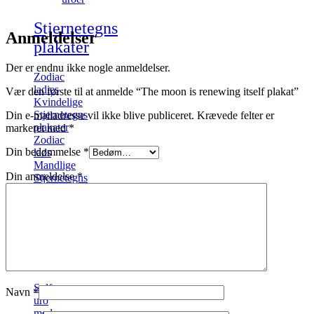
Stjernetegns
Anmeldelser
plakater
Der er endnu ikke nogle anmeldelser.
Zodiac
ladies
Vær den første til at anmelde “The moon is renewing itself plakat”
Kvindelige
Stjernetegns
Din e-mailadresse vil ikke blive publiceret.
Krævede felter er
plakater
markeret med
*
Zodiac
Din bedømmelse
*
lads
Mandlige
Din anmeldelse
*
Stjernetegns
plakater
Nyheder
på
shoppen
Solfanger
Navn
*
uro
med