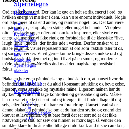
Stjernetegns
plakater
Ord er ikke bare ord. Der kan lægge en helt særlig energi i ord, og
hvilken energi vi mærker i dem, kan være enormt individuelt. Nogle
ord taler mere til os end andre, og rammer noget i os. Det kan være
Zodiac
en påmindelse, et opråb, en støtte, eller noget helt andet. Vi oplever
ladies
ofte når vi selv søger efter ord som kan inspirerer, eller styrke en
Kvindelige
energi, så mærker vi ikke rigtig en forbindelse til de klassiske “live,
Stjernetegns
laugh, love” quotes, der findes ude i verden. Derfor ønsker vi at
plakater
skabe en smuk visuel repræsentation af ord som faktisk taler til os,
Zodiac
og som vi mærker. Vi vil gerne kunne bringe disse smukke ord og
lads
budskaber ind i hjemmet og ind i livet på en smuk, og moderne
Mandlige
måde, skabt i Hex-Nordics ånd med det magiske og mystiske i
Stjernetegns
fokus.
plakater
Plakaten her er en påmindelse og et budskab om, at uanset hvor du
Månedens
befinder dig i livet, så er du altid i konstant udvikling og bevægelse,
ligesom vores smukke og mystiske måne. Ligesom månen har du
bestseller
styrken og evne til at tage kontrollen og genskabe dig selv. Måske
har du været nede i et sort hul og trænger til at finde tilbage til dig
Bestil
selv, eller måske søger du bare en forandring. Uanset hvad så er
din
denne plakat en påmindelse om at du har den styrke og energi det
månekalender
kræver at lave skiftet, og at bare fordi det ser sort ud er det ikke
2026
nødvendigvis slut, for selv om himlen er mørk lagt, så vender den
smukke klare fuldmåne altid tilbage i fuld kraft. and if she can do it,