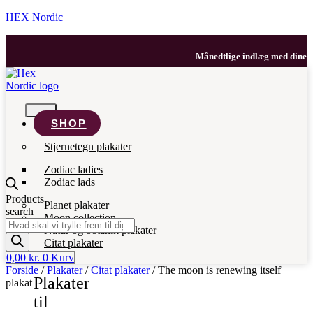
HEX Nordic
Månedtlige indlæg med dine favor
SHOP
Stjernetegn plakater
Zodiac ladies
Zodiac lads
Products
Planet plakater
search
Moon collection
Natur og botanik plakater
Citat plakater
0,00
kr.
0
Kurv
Forside
/
Plakater
/
Citat plakater
/ The moon is renewing itself
Plakater
plakat
til