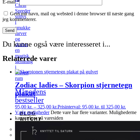
E-mail
*
Citrin
Spreder
Gem mit navn, mail og websted i denne browser til næste gang
sollys
jeg kommenterer.
i
smukke
farver
og
Du kunne også være interesseret i...
skaber
en
magisk,
Relaterede varer
stemning
i
ethvert
rum
Zodiac ladies – Skorpion stjernetegn
Månedens
plakat
bestseller
95,00
kr.
–
325,00
kr.
Prisinterval: 95,00 kr. til 325,00 kr.
Vælg muligheder
Dette vare har flere varianter. Mulighederne
BLOG
kan vælges på varesiden
WITCHY
Astrologi
Tarot