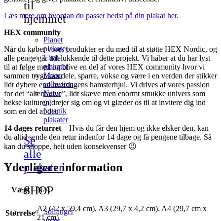
til
Læs mere om hvordan du passer bedst på din plakat her.
hjemmet
HEX community
Planet
plakater
Når du køber vores produkter er du med til at støtte HEX Nordic, og
Citat
alle penge går udelukkende til dette projekt. Vi håber at du har lyst
plakater
til at følge med og blive en del af vores HEX community hvor vi
Moon
sammen trygt kan dele, sparre, vokse og være i en verden der stikker
collection
lidt dybere end hverdagens hamsterhjul. Vi drives af vores passion
Natur
for det “alternative”, lidt skæve men enormt smukke univers som
og
hekse kulturen drejer sig om og vi glæder os til at invitere dig ind
botanik
som en del af det.
plakater
14 dages returret
– Hvis du får den hjem og ikke elsker den, kan
du altid sende den retur indenfor 14 dage og få pengene tilbage. Så
Se
kan du shoppe, helt uden konsekvenser 😉
alle
plakater
Yderligere information
SHOP
Vægt
N/A
A2 (42 x 59,4 cm), A3 (29,7 x 4,2 cm), A4 (29,7 cm x
Solfanger
Størrelse
21 cm)
uroer