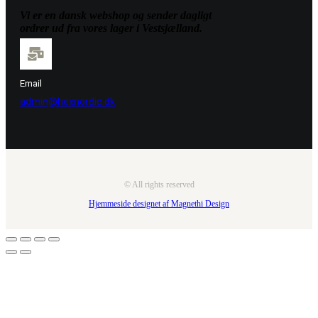
Vi er en dansk webshop og sender dagligt
ordrer ud fra vores lager i Vestsjælland.
Email
admin@hexnordic.dk
© All rights reserved
Hjemmeside designet af Magnethi Design