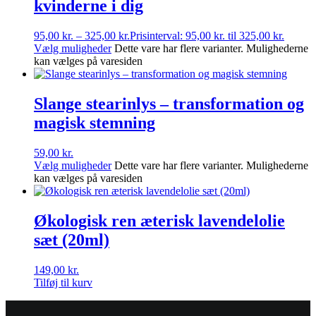
kvinderne i dig
95,00
kr.
–
325,00
kr.
Prisinterval: 95,00 kr. til 325,00 kr.
Vælg muligheder
Dette vare har flere varianter. Mulighederne
kan vælges på varesiden
Slange stearinlys – transformation og
magisk stemning
59,00
kr.
Vælg muligheder
Dette vare har flere varianter. Mulighederne
kan vælges på varesiden
Økologisk ren æterisk lavendelolie
sæt (20ml)
149,00
kr.
Tilføj til kurv