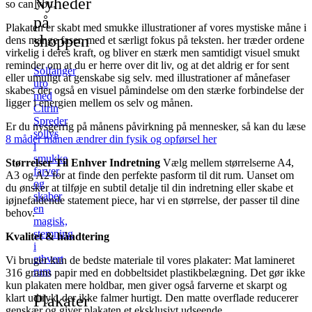
Nyheder
so can you.
på
Plakaten er skabt med smukke illustrationer af vores mystiske måne i
shoppen
dens mange faser, med et særligt fokus på teksten. her træder ordene
virkelig i deres kraft, og bliver en stærk men samtidigt visuel smukt
reminder om at du er herre over dit liv, og at det aldrig er for sent
Solfanger
eller umuligt at genskabe sig selv. med illustrationer af månefaser
uro
skabes der også en visuel påmindelse om den stærke forbindelse der
med
ligger i energien mellem os selv og månen.
Citrin
Spreder
Er du nysgerrig på månens påvirkning på mennesker, så kan du læse
sollys
8 måder månen ændrer din fysik og opførsel her
i
smukke
Størrelser Til Enhver Indretning
Vælg mellem størrelserne A4,
farver
A3 og A2 for at finde den perfekte pasform til dit rum. Uanset om
og
du ønsker at tilføje en subtil detalje til din indretning eller skabe et
skaber
iøjnefaldende statement piece, har vi en størrelse, der passer til dine
en
behov.
magisk,
stemning
Kvalitet & håndtering
i
ethvert
Vi bruger kun de bedste materiale til vores plakater: Mat lamineret
rum
316 grams papir med en dobbeltsidet plastikbelægning. Det gør ikke
kun plakaten mere holdbar, men giver også farverne et skarpt og
Plakater
klart udtryk, der ikke falmer hurtigt. Den matte overflade reducerer
genskær og giver plakaten et eksklusivt udseende.