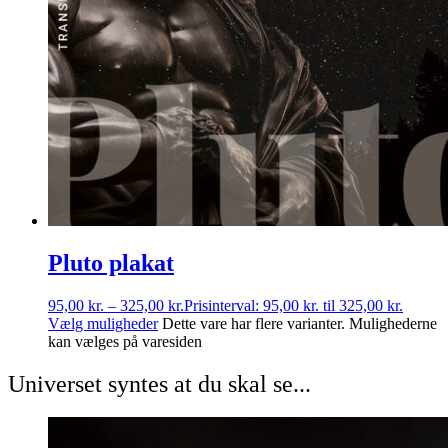
Pluto plakat
95,00
kr.
–
325,00
kr.
Prisinterval: 95,00 kr. til 325,00 kr.
Vælg muligheder
Dette vare har flere varianter. Mulighederne
kan vælges på varesiden
Universet syntes at du skal se...