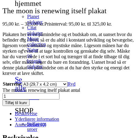
hjemmet
The moon is renewing itself plakat
Planet
plakater
95,00
kr.
–
325,00
kr.
Prisinterval: 95,00 kr. til 325,00 kr.
Citat
plakater
Plakaten her er en påmindelse og et budskab om, at uanset hvor du
Moon
befinder dig i livet, så er du altid i konstant udvikling og bevægelse,
collection
ligesom vores smukke og mystiske måne. Ligesom månen har du
Natur
styrken og evne til at tage kontrollen og genskabe dig selv. Måske
og
har du været nede i et sort hul og trænger til at finde tilbage til dig
botanik
selv, eller måske søger du bare en forandring. Uanset hvad så er
plakater
denne plakat en påmindelse om at du har den styrke og energi det
kræver at lave skiftet.
Se
Størrelse
Ryd
alle
The moon is renewing itself plakat antal
plakater
Tilføj til kurv
SHOP
Beskrivelse
Yderligere information
Solfanger
Anmeldelser (0)
uroer
Beskrivelse