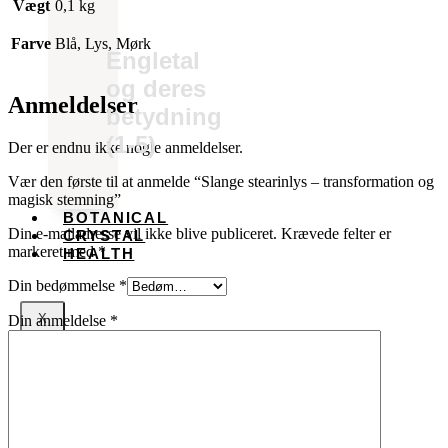
Vægt
0,1 kg
Farve
Blå, Lys, Mørk
Engletal
og deres
Anmeldelser
betydning
(1-5)
Der er endnu ikke nogle anmeldelser.
Vær den første til at anmelde “Slange stearinlys – transformation og
magisk stemning”
BOTANICAL
Din e-mailadresse vil ikke blive publiceret.
Krævede felter er
CRYSTAL
markeret med
*
HEALTH
Din bedømmelse
*
X
Din anmeldelse
*