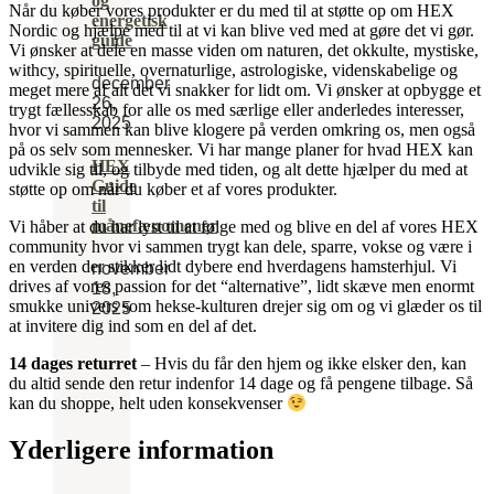
og
Når du køber vores produkter er du med til at støtte op om HEX
energetisk
Nordic og hjælpe med til at vi kan blive ved med at gøre det vi gør.
guide
Vi ønsker at dele en masse viden om naturen, det okkulte, mystiske,
withcy, spirituelle, overnaturlige, astrologiske, videnskabelige og
december
meget mere af alt det vi snakker for lidt om. Vi ønsker at opbygge et
26,
trygt fællesskab for alle os med særlige eller anderledes interesser,
2025
hvor vi sammen kan blive klogere på verden omkring os, men også
på os selv som mennesker. Vi har mange planer for hvad HEX kan
HEX
udvikle sig til, og tilbyde med tiden, og alt dette hjælper du med at
Guide
støtte op om når du køber et af vores produkter.
til
månefænomener
Vi håber at du har lyst til at følge med og blive en del af vores HEX
community hvor vi sammen trygt kan dele, sparre, vokse og være i
en verden der stikker lidt dybere end hverdagens hamsterhjul. Vi
november
drives af vores passion for det “alternative”, lidt skæve men enormt
18,
smukke univers som hekse-kulturen drejer sig om og vi glæder os til
2025
at invitere dig ind som en del af det.
14 dages returret
– Hvis du får den hjem og ikke elsker den, kan
du altid sende den retur indenfor 14 dage og få pengene tilbage. Så
kan du shoppe, helt uden konsekvenser
Yderligere information