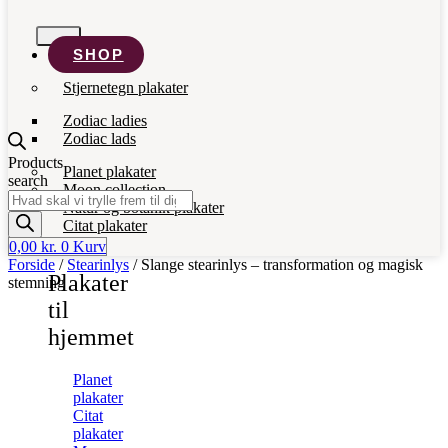
SHOP
Stjernetegn plakater
Zodiac ladies
Zodiac lads
Products
Planet plakater
search
Moon collection
Natur og botanik plakater
Citat plakater
0,00
kr.
0
Kurv
Forside
/
Stearinlys
/ Slange stearinlys – transformation og magisk
Plakater
stemning
til
hjemmet
Planet
plakater
Citat
plakater