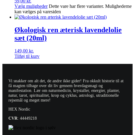
59,00
kr.
Vælg muligheder
Dette vare har flere varianter. Mulighederne
kan vælges på varesiden
Økologisk ren æterisk lavendelolie
sæt (20ml)
149,00
kr.
Tilføj til kurv
Vi snakker om alt det, de andre ikke gider! Fra okkult historie til at
få magten tilbage over dit liv gennem hverdagsmagi og
manifestation. Lær om naturmedicin, krystaller, energier, planter,
natur, tarot, spiritualitet, krop og cyklus, astrologi, utraditionelle
rejsemål og meget mere!
HEX Nordic
CVR
: 44449218