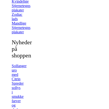
Kvindelige
Stjernetegns
plakater
Zodiac
lads
Mandlige
Stjernetegns
plakater
Nyheder
på
shoppen
Solfanger
uro
med
Citrin
Spreder
sollys
i
smukke
farver
og