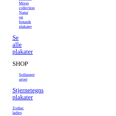
Moon
collection
Natur
og
botanik
plakater
Se
alle
plakater
SHOP
Solfanger
uroer
Stjernetegns
plakater
Zodiac
ladies