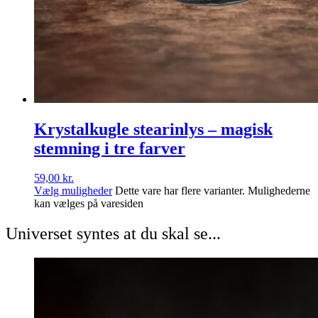
Krystalkugle stearinlys – magisk
stemning i tre farver
59,00
kr.
Vælg muligheder
Dette vare har flere varianter. Mulighederne
kan vælges på varesiden
Universet syntes at du skal se...