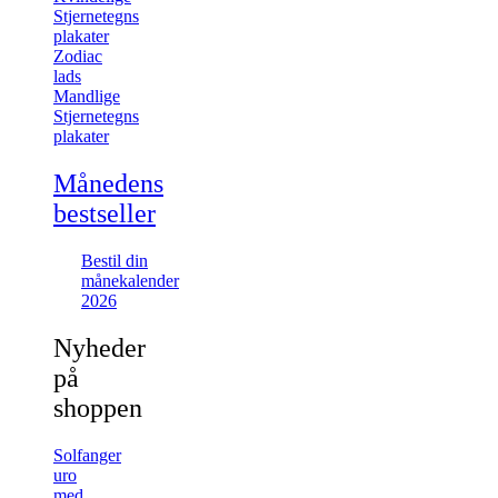
Stjernetegns
plakater
Zodiac
lads
Mandlige
Stjernetegns
plakater
Månedens
bestseller
Bestil din
månekalender
2026
Nyheder
på
shoppen
Solfanger
uro
med