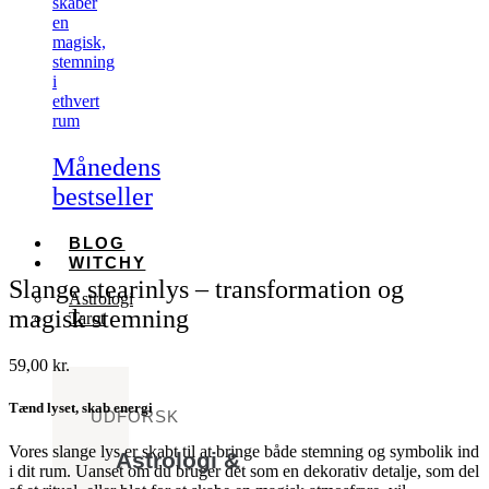
skaber
en
magisk,
stemning
i
ethvert
rum
Månedens
bestseller
BLOG
WITCHY
Slange stearinlys – transformation og
Astrologi
magisk stemning
Tarot
59,00
kr.
Tænd lyset, skab energi
UDFORSK
Vores slange lys er skabt til at bringe både stemning og symbolik ind
Astrologi &
i dit rum. Uanset om du bruger det som en dekorativ detalje, som del