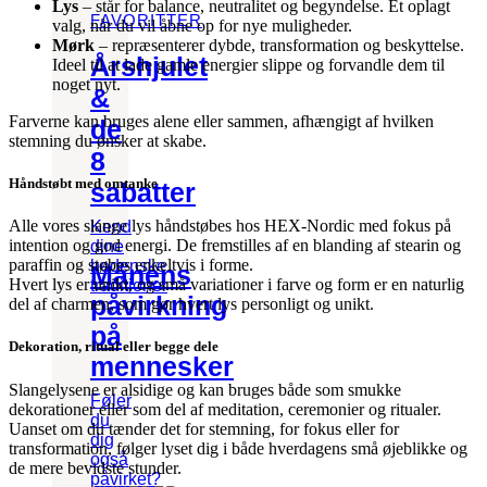
Lys
– står for balance, neutralitet og begyndelse. Et oplagt
FAVORITTER
valg, når du vil åbne op for nye muligheder.
Mørk
– repræsenterer dybde, transformation og beskyttelse.
Årshjulet
Ideel til at lade gamle energier slippe og forvandle dem til
noget nyt.
&
Farverne kan bruges alene eller sammen, afhængigt af hvilken
de
stemning du ønsker at skabe.
8
Håndstøbt med omtanke
sabatter
Alle vores slange lys håndstøbes hos HEX-Nordic med fokus på
Kend
intention og god energi. De fremstilles af en blanding af stearin og
dine
paraffin og støbes enkeltvis i forme.
hedenske
Månens
Hvert lys er unikt, og små variationer i farve og form er en naturlig
traditioner
påvirkning
del af charmen, som gør hvert lys personligt og unikt.
på
Dekoration, ritual eller begge dele
mennesker
Slangelysene er alsidige og kan bruges både som smukke
Føler
dekorationer eller som del af meditation, ceremonier og ritualer.
du
Uanset om du tænder det for stemning, for fokus eller for
dig
transformation, følger lyset dig i både hverdagens små øjeblikke og
også
de mere bevidste stunder.
påvirket?