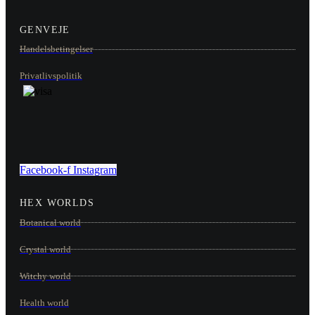
GENVEJE
Handelsbetingelser
Privatlivspolitik
Facebook-f
Instagram
HEX WORLDS
Botanical world
Crystal world
Witchy world
Health world