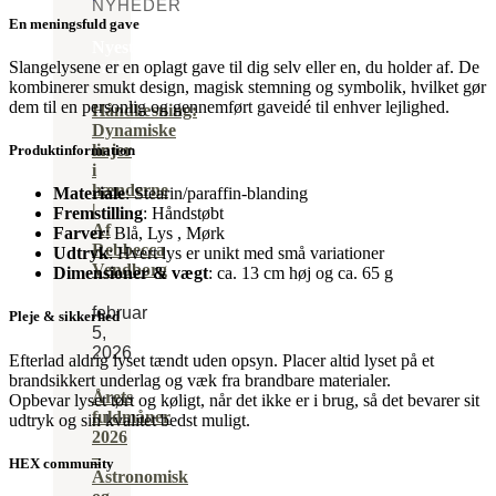
NYHEDER
En meningsfuld gave
Nyeste
indlæg
Slangelysene er en oplagt gave til dig selv eller en, du holder af. De
kombinerer smukt design, magisk stemning og symbolik, hvilket gør
dem til en personlig og gennemført gaveidé til enhver lejlighed.
Håndlæsning:
Dynamiske
linjer
Produktinformation
i
hænderne
Materiale
: Stearin/paraffin-blanding
|
Fremstilling
: Håndstøbt
Af
Farver
: Blå, Lys , Mørk
Rebbecca
Udtryk
: Hvert lys er unikt med små variationer
Vendborg
Dimensioner & vægt
: ca. 13 cm høj og ca. 65 g
februar
Pleje & sikkerhed
5,
2026
Efterlad aldrig lyset tændt uden opsyn. Placer altid lyset på et
brandsikkert underlag og væk fra brandbare materialer.
Årets
Opbevar lyset tørt og køligt, når det ikke er i brug, så det bevarer sit
fuldmåner
udtryk og sin kvalitet bedst muligt.
2026
–
HEX community
Astronomisk