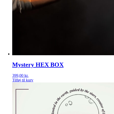
Mystery HEX BOX
399,00
kr.
Tilføj til kurv