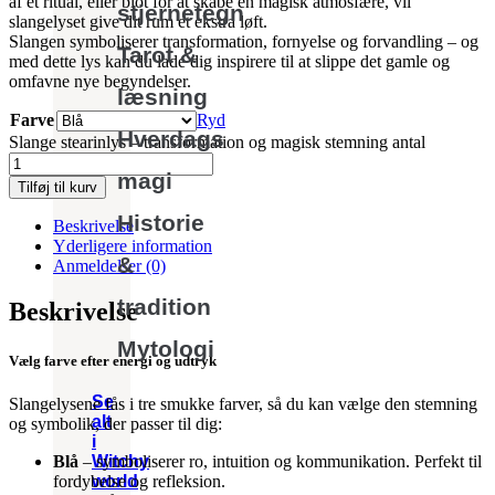
af et ritual, eller blot for at skabe en magisk atmosfære, vil
stjernetegn
slangelyset give dit rum et ekstra løft.
Slangen symboliserer transformation, fornyelse og forvandling – og
Tarot &
med dette lys kan du lade dig inspirere til at slippe det gamle og
omfavne nye begyndelser.
læsning
Farve
Ryd
Hverdags
Slange stearinlys – transformation og magisk stemning antal
magi
Tilføj til kurv
Historie
Beskrivelse
Yderligere information
&
Anmeldelser (0)
tradition
Beskrivelse
Mytologi
Vælg farve efter energi og udtryk
Se
Slangelysene fås i tre smukke farver, så du kan vælge den stemning
alt
og symbolik, der passer til dig:
i
Witchy
Blå
– symboliserer ro, intuition og kommunikation. Perfekt til
world
fordybelse og refleksion.