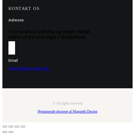
KONTAKT OS
Adresse
Vi er en dansk webshop og sender dagligt
ordrer ud fra vores lager i Vestsjælland.
Email
admin@hexnordic.dk
© All rights reserved
Hjemmeside designet af Magnethi Design