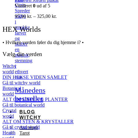
Planeten Jorden plakat
Citrin
Vurderet
0
ud af 5
Spreder
Prisinterval:
95,00
kr.
–
325,00
kr.
sollys
95,00 kr.
i
til
smukke
HEX Worlds
325,00 kr.
farver
og
• Hvilken verden føler du dig hjemme i? •
skaber
en
Vælg din verden
magisk,
stemning
Witchy
i
world
ethvert
DIN HEKSE VIDEN SAMLET
rum
Gå til witchy world
Botanical
Månedens
world
bestseller
ALT OM URTER & PLANTER
Gå til botanical world
Crystal
BLOG
world
WITCHY
ALT OM STEN & KRYSTALLER
Gå til crystal world
Astrologi
Health
Tarot