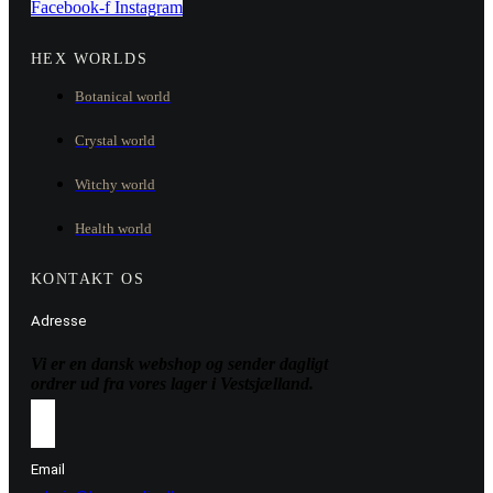
Facebook-f
Instagram
HEX WORLDS
Botanical world
Crystal world
Witchy world
Health world
KONTAKT OS
Adresse
Vi er en dansk webshop og sender dagligt
ordrer ud fra vores lager i Vestsjælland.
Email