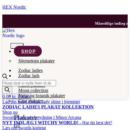
HEX Nordic
Månedtlige indlæg med d
SHOP
Stjernetegn plakater
Zodiac ladies
Zodiac lads
Products
Planet plakater
search
Moon collection
Natur og botanik plakater
0,00
kr.
0
Kurv
Citat plakater
Lad din indre Zodiac lady shine i hjemmet
ZODIAC LADIES PLAKAT KOLLEKTION
Shop nu
Plakater
Swords kortenes betydning i Minor Arcana
NYT INDLÆG I WITCHY WORLD! -
Har du læst det?
til
Læs om swords kortene