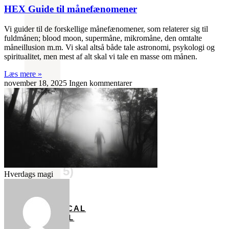
HEX Guide til månefænomener
Vi guider til de forskellige månefænomener, som relaterer sig til
fuldmånen; blood moon, supermåne, mikromåne, den omtalte
måneillusion m.m. Vi skal altså både tale astronomi, psykologi og
spiritualitet, men mest af alt skal vi tale en masse om månen.
Læs mere »
november 18, 2025
Ingen kommentarer
Engletal
og
deres
betydning
(1-
5)
Hverdags magi
BOTANICAL
CRYSTAL
HEALTH