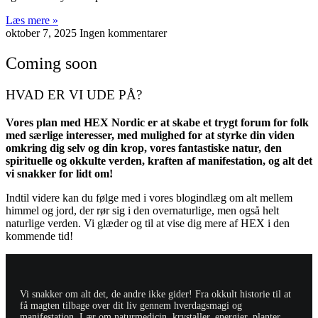
Læs mere »
oktober 7, 2025
Ingen kommentarer
Coming soon
HVAD ER VI UDE PÅ?
Vores plan med HEX Nordic er at skabe et trygt forum for folk
med særlige interesser, med mulighed for at styrke din viden
omkring dig selv og din krop, vores fantastiske natur, den
spirituelle og okkulte verden, kraften af manifestation, og alt det
vi snakker for lidt om!
Indtil videre kan du følge med i vores blogindlæg om alt mellem
himmel og jord, der rør sig i den overnaturlige, men også helt
naturlige verden. Vi glæder og til at vise dig mere af HEX i den
kommende tid!
Vi snakker om alt det, de andre ikke gider! Fra okkult historie til at
få magten tilbage over dit liv gennem hverdagsmagi og
manifestation. Lær om naturmedicin, krystaller, energier, planter,