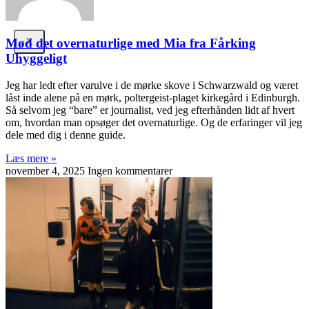
Mød det overnaturlige med Mia fra Fårking
X
Uhyggeligt
Jeg har ledt efter varulve i de mørke skove i Schwarzwald og været
låst inde alene på en mørk, poltergeist-plaget kirkegård i Edinburgh.
Så selvom jeg “bare” er journalist, ved jeg efterhånden lidt af hvert
om, hvordan man opsøger det overnaturlige. Og de erfaringer vil jeg
dele med dig i denne guide.
Læs mere »
november 4, 2025
Ingen kommentarer