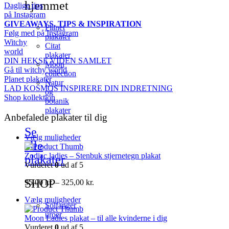
hjemmet
Daglige tips
på Instagram
GIVEAWAYS, TIPS & INSPIRATION
Planet
Følg med på Instagram
plakater
Witchy
Citat
world
plakater
DIN HEKSE VIDEN SAMLET
Moon
Gå til witchy world
collection
Planet plakater
Natur
LAD KOSMOS INSPIRERE DIN INDRETNING
og
Shop kollektion
botanik
plakater
Anbefalede plakater til dig
Se
Vælg muligheder
alle
Zodiac ladies – Stenbuk stjernetegn plakat
plakater
Vurderet
0
ud af 5
SHOP
Prisinterval:
95,00
kr.
–
325,00
kr.
95,00 kr.
Vælg muligheder
til
Solfanger
325,00 kr.
uroer
Moon Ladies plakat – til alle kvinderne i dig
Vurderet
0
ud af 5