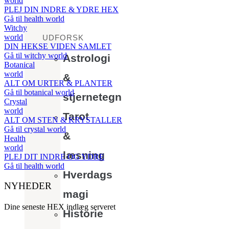
world
PLEJ DIN INDRE & YDRE HEX
Gå til health world
Witchy
world
UDFORSK
DIN HEKSE VIDEN SAMLET
Gå til witchy world
Astrologi
Botanical
world
&
ALT OM URTER & PLANTER
Gå til botanical world
stjernetegn
Crystal
world
Tarot
ALT OM STEN & KRYSTALLER
Gå til crystal world
&
Health
world
læsning
PLEJ DIT INDRE OG YDRE
Gå til health world
Hverdags
NYHEDER
magi
Dine seneste HEX indlæg serveret
Historie