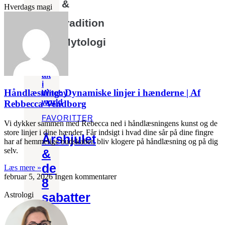
&
Hverdags magi
tradition
Mytologi
Se
alt
i
Håndlæsning: Dynamiske linjer i hænderne | Af
Witchy
world
Rebbecca Vendborg
FAVORITTER
Vi dykker sammen med Rebecca ned i håndlæsningens kunst og de
store linjer i dine hænder. Får indsigt i hvad dine sår på dine fingre
Årshjulet
har af hemmelige budskaber, bliv klogere på håndlæsning og på dig
selv.
&
de
Læs mere »
februar 5, 2026
Ingen kommentarer
8
Astrologi
sabatter
Kend
dine