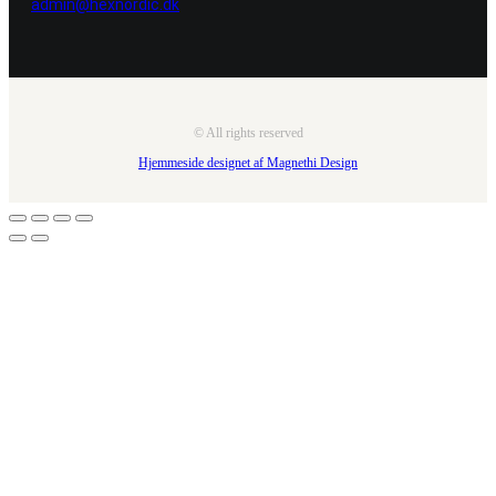
admin@hexnordic.dk
© All rights reserved
Hjemmeside designet af Magnethi Design