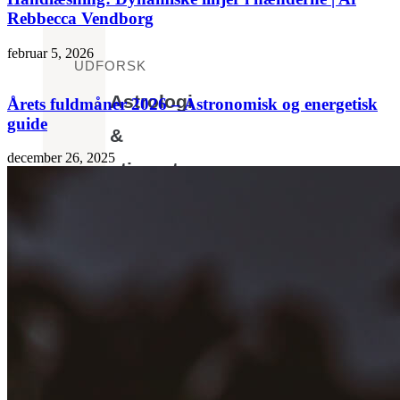
Rebbecca Vendborg
februar 5, 2026
UDFORSK
Astrologi
Årets fuldmåner 2026 – Astronomisk og energetisk
guide
&
december 26, 2025
stjernetegn
Tarot
&
læsning
Hverdags
magi
Historie