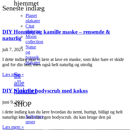
hjemmet
Seneste indlæg
Planet
plakater
Citat
plakater
DIY Honning og kamille maske – rensende &
Moon
naturlig
collection
Natur
juli 7, 2025
og
botanik
I dette indlæg skal vi lære at lave en maske, som ikke bare er skide
plakater
god for din hud, men også helt naturlig og utrolig
Se
Læs mere »
alle
plakater
DIY Naturlig bodyscrub med kokos
juni 9, 2025
SHOP
i dette indlæg kan du lære hvordan du nemt, hurtigt, billigt og helt
Solfanger
naturligt kan lave din egen bodyscrub. du kan bruge den på
uroer
Læs mere »