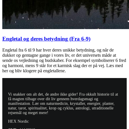
Engletal og deres betydning (Fra 6-9)
Engletal fra 6 til 9 har hver deres unikke betydning, og når de
dukker op gentagne gange i vores liv, er det universets måde at
sende os vejledning og budskaber. For eksempel symboliserer 6 fred
og harmoni, mens 9 står for et karmisk slag der er på vej. Læs med
her og bliv klogere på engletallene.
Vi snakker om alt det, de andre ikke gider! Fra okkult historie til at
få magten tilbage over dit liv gennem hverdagsmagi og
manifestation. Lær om naturmedicin, krystaller, energier, planter,
natur, tarot, spiritualitet, krop og cyklus, astrologi, utraditionelle
rejsemål og meget mere!
HEX Nordic