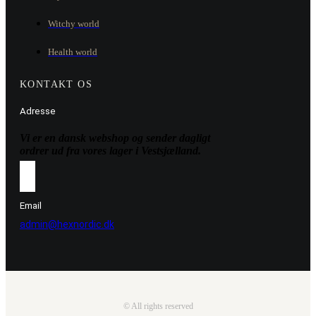
Witchy world
Health world
KONTAKT OS
Adresse
Vi er en dansk webshop og sender dagligt
ordrer ud fra vores lager i Vestsjælland.
Email
admin@hexnordic.dk
© All rights reserved