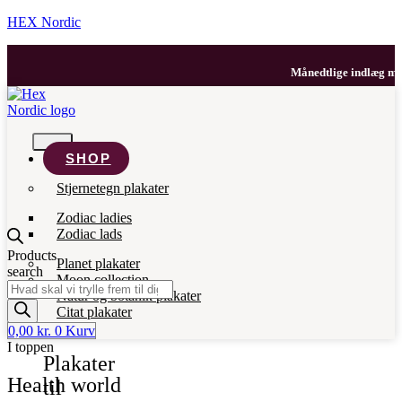
HEX Nordic
Månedtlige indlæg med dine
SHOP
Stjernetegn plakater
Zodiac ladies
Zodiac lads
Products
Planet plakater
search
Moon collection
Natur og botanik plakater
Citat plakater
0,00
kr.
0
Kurv
I toppen
Plakater
Health world
til