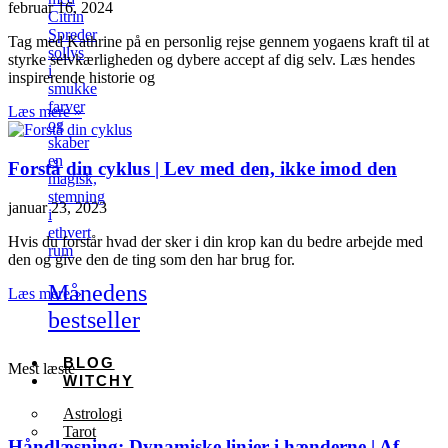
februar 16, 2024
Citrin
Spreder
Tag med Kathrine på en personlig rejse gennem yogaens kraft til at
sollys
styrke selvkærligheden og dybere accept af dig selv. Læs hendes
i
inspirerende historie og
smukke
farver
Læs mere »
og
skaber
en
Forstå din cyklus | Lev med den, ikke imod den
magisk,
stemning
januar 23, 2023
i
ethvert
Hvis du forstår hvad der sker i din krop kan du bedre arbejde med
rum
den og give den de ting som den har brug for.
Månedens
Læs mere »
bestseller
BLOG
Mest læste
WITCHY
Astrologi
Tarot
Håndlæsning: Dynamiske linjer i hænderne | Af