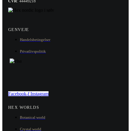
CVR
: 44449218
GENVEJE
Handelsbetingelser
Privatlivspolitik
Facebook-f
Instagram
HEX WORLDS
Botanical world
Crystal world