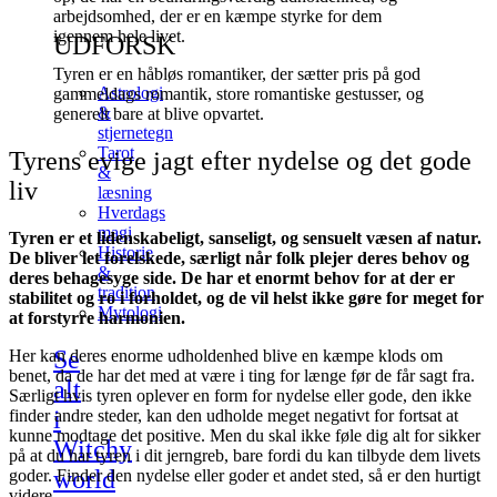
arbejdsomhed, der er en kæmpe styrke for dem
igennem hele livet.
UDFORSK
Tyren er en håbløs romantiker, der sætter pris på god
Astrologi
gammeldags romantik, store romantiske gestusser, og
&
generelt bare at blive opvartet.
stjernetegn
Tarot
Tyrens evige jagt efter nydelse og det gode
&
liv
læsning
Hverdags
magi
Tyren er et lidenskabeligt, sanseligt, og sensuelt væsen af natur.
Historie
De bliver let forelskede, særligt når folk plejer deres behov og
&
deres behagesyge side. De har et enormt behov for at der er
tradition
stabilitet og ro i forholdet, og de vil helst ikke gøre for meget for
Mytologi
at forstyrre harmonien.
Se
Her kan deres enorme udholdenhed blive en kæmpe klods om
benet, da de har det med at være i ting for længe før de får sagt fra.
alt
Særligt hvis tyren oplever en form for nydelse eller gode, den ikke
i
finder andre steder, kan den udholde meget negativt for fortsat at
kunne modtage det positive. Men du skal ikke føle dig alt for sikker
Witchy
på at du har tyren i dit jerngreb, bare fordi du kan tilbyde dem livets
world
goder. Finder den nydelse eller goder et andet sted, så er den hurtigt
videre.