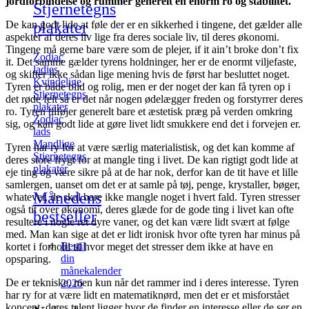
jordforbindelse og rummer generelt en enorm ro og stabilitet.
Stjernetegns
plakater
De kan godt lide at føle der er en sikkerhed i tingene, det gælder alle
aspekter af deres liv lige fra deres sociale liv, til deres økonomi.
Tingene må gerne bare være som de plejer, if it ain’t broke don’t fix
Zodiac
it. Det samme gælder tyrens holdninger, her er de enormt viljefaste,
ladies
og skifter ikke sådan lige mening hvis de først har besluttet noget.
Kvindelige
Tyren er både blid og rolig, men er der noget der kan få tyren op i
Stjernetegns
det røde felt så er det når nogen ødelægger freden og forstyrrer deres
plakater
ro. Tyren tilføjer generelt bare et æstetisk præg på verden omkring
Zodiac
sig, og kan godt lide at gøre livet lidt smukkere end det i forvejen er.
lads
Mandlige
Tyren har ry for at være særlig materialistisk, og det kan komme af
Stjernetegns
deres store frygt for at mangle ting i livet. De kan rigtigt godt lide at
plakater
eje ting og være sikre på at de har nok, derfor kan de tit have et lille
samlergen, uanset om det er at samle på tøj, penge, krystaller, bøger,
Månedens
whatever, de skal bare ikke mangle noget i hvert fald. Tyren stresser
også tit over økonomi, deres glæde for de gode ting i livet kan ofte
bestseller
resultere i nogle ret dyre vaner, og det kan være lidt svært at følge
med. Man kan sige at det er lidt ironisk hvor ofte tyren har minus på
Bestil
kortet i forhold til hvor meget det stresser dem ikke at have en
din
opsparing.
månekalender
De er tekniske, men kun når det rammer ind i deres interesse. Tyren
2026
har ry for at være lidt en matematiknørd, men det er et misforstået
koncept, deres talent ligger hvor de finder en interesse eller de ser en