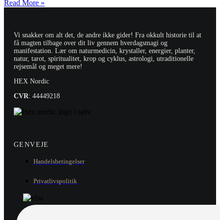
Read More »
Vi snakker om alt det, de andre ikke gider! Fra okkult historie til at
få magten tilbage over dit liv gennem hverdagsmagi og
manifestation. Lær om naturmedicin, krystaller, energier, planter,
natur, tarot, spiritualitet, krop og cyklus, astrologi, utraditionelle
rejsemål og meget mere!
HEX Nordic
CVR
: 44449218
GENVEJE
Handelsbetingelser
Privatlivspolitik