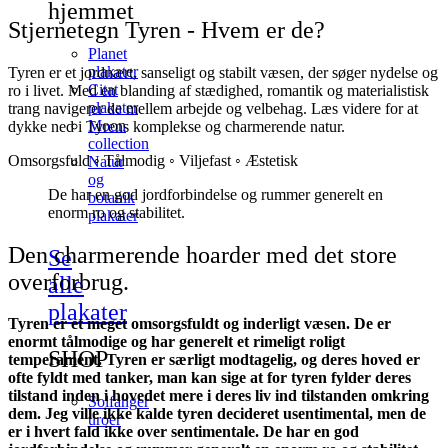
hjemmet
Stjernetegn Tyren - Hvem er de?
Planet
plakater
Tyren er et jordnært, sanseligt og stabilt væsen, der søger nydelse og
Citat
ro i livet. Med en blanding af stædighed, romantik og materialistisk
plakater
trang navigerer de mellem arbejde og velbehag. Læs videre for at
Moon
dykke ned i Tyrens komplekse og charmerende natur.
collection
Omsorgsfuld ◦ Tålmodig ◦ Viljefast ◦ Æstetisk
Natur
og
De har en god jordforbindelse og rummer generelt en
botanik
enorm ro og stabilitet.
plakater
Den charmerende hoarder med det store
Se
overforbrug.
alle
plakater
Tyren er et meget omsorgsfuldt og inderligt væsen. De er
enormt tålmodige og har generelt et rimeligt roligt
SHOP
temperament. Tyren er særligt modtagelig, og deres hoved er
ofte fyldt med tanker, man kan sige at for tyren fylder deres
tilstand inden i hovedet mere i deres liv ind tilstanden omkring
Solfanger
dem. Jeg ville ikke kalde tyren decideret usentimental, men de
uroer
er i hvert fald ikke over sentimentale. De har en god