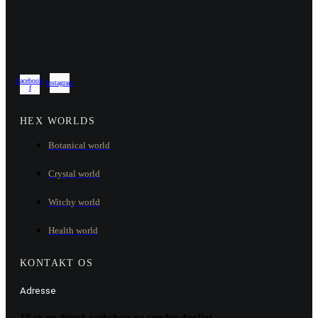
Facebook-
Instagram
f
HEX WORLDS
Botanical world
Crystal world
Witchy world
Health world
KONTAKT OS
Adresse
Vi er en dansk webshop og sender dagligt