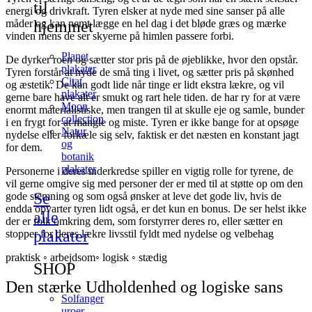
til
energi og drivkraft. Tyren elsker at nyde med sine sanser på alle
hjemmet
måder og kan nemt lægge en hel dag i det bløde græs og mærke
vinden mens de ser skyerne på himlen passere forbi.
Planet
De dyrker roen og sætter stor pris på de øjeblikke, hvor den opstår.
plakater
Tyren forstår at nyde de små ting i livet, og sætter pris på skønhed
Citat
og æstetik. De kan godt lide når tinge er lidt ekstra lækre, og vil
plakater
gerne bare have alt er smukt og rart hele tiden. de har ry for at være
Moon
enormt materialistiske, men trangen til at skulle eje og samle, bunder
collection
i en frygt for at mangle og miste. Tyren er ikke bange for at opsøge
Natur
nydelse eller forkæle sig selv, faktisk er det næsten en konstant jagt
og
for dem.
botanik
plakater
Personerne i deres inderkredse spiller en vigtig rolle for tyrene, de
vil gerne omgive sig med personer der er med til at støtte op om den
Se
gode stemning og som også ønsker at leve det gode liv, hvis de
endda opvarter tyren lidt også, er det kun en bonus. De ser helst ikke
alle
der er folk omkring dem, som forstyrrer deres ro, eller sætter en
plakater
stopper for deres lækre livsstil fyldt med nydelse og velbehag
praktisk ◦ arbejdsom◦ logisk ◦ stædig
SHOP
Den stærke Udholdenhed og logiske sans
Solfanger
uroer