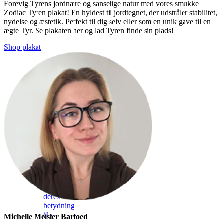
Forevig Tyrens jordnære og sanselige natur med vores smukke
Zodiac Tyren plakat! En hyldest til jordtegnet, der udstråler stabilitet,
nydelse og æstetik. Perfekt til dig selv eller som en unik gave til en
ægte Tyr. Se plakaten her og lad Tyren finde sin plads!
Shop plakat
Engletal
og
deres
betydning
(1-
Michelle Meisler Barfoed