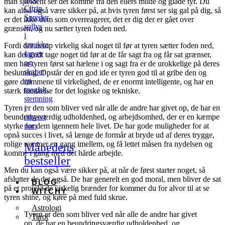
man sjældent ser det komme fra den ellers milde og glade tyr. Du
Citrin
kan altså også være sikker på, at hvis tyren først ser sig gal på dig, så
Spreder
er det ikke dem som overreagerer, det er dig der er gået over
sollys
grænsen, og nu sætter tyren foden ned.
i
smukke
Fordi der netop virkelig skal noget til før at tyren sætter foden ned,
farver
kan det godt tage noget tid før at de får sagt fra og får sat grænser,
og
men har tyren først sat hælene i og sagt fra er de urokkelige på deres
skaber
beslutning. Opstår der en god ide er tyren god til at gribe den og
en
gøre drømmene til virkelighed, de er enormt intelligente, og har en
magisk,
stærk forståelse for det logiske og tekniske.
stemning
Tyren er den som bliver ved når alle de andre har givet op, de har en
i
beundringsværdig udholdenhed, og arbejdsomhed, der er en kæmpe
ethvert
styrke for dem igennem hele livet. De har gode muligheder for at
rum
opnå succes i livet, så længe de formår at bryde ud af deres trygge,
rolige rammer en gang imellem, og få lettet måsen fra nydelsen og
Månedens
komme i gang med det hårde arbejde.
bestseller
Men du kan også være sikker på, at når de først starter noget, så
afslutter de det også. De har generelt en god moral, men bliver de sat
BLOG
på et projekt de virkelig brænder for kommer du for alvor til at se
WITCHY
tyren shine, og køre på med fuld skrue.
Astrologi
Tyren er den som bliver ved når alle de andre har givet
Tarot
op, de har en beundringsværdig udholdenhed, og