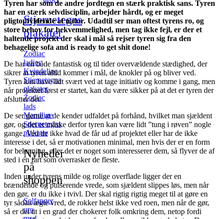
Tyren har som de andre jordtegn en stærk praktisk sans. Tyren
har en stærk selvdisciplin, arbejder hårdt, og er meget
Stjernetegns
pligtopfyldende af natur. Udadtil ser man oftest tyrens ro, og
store behov for bekvemmelighed, men tag ikke fejl, er der et
plakater
haltende projekt der skal i mål så rejser tyren sig fra den
behagelige sofa and is ready to get shit done!
Zodiac
ladies
De har en både fantastisk og til tider overvældende stædighed, der
Kvindelige
sikrer at tyren altid kommer i mål, de knokler på og bliver ved.
Stjernetegns
Tyren kan have lidt svært ved at tage initiativ og komme i gang, men
plakater
når projektet først er startet, kan du være sikker på at det er tyren der
Zodiac
afslutter det.
lads
Mandlige
De ser gerne at de kender udfaldet på forhånd, hvilket man sjældent
Stjernetegns
gør, og det er måske derfor tyren kan være lidt ”tung i røven” nogle
plakater
gange. Ved de ikke hvad de får ud af projektet eller har de ikke
interesse i det, så er motivationen minimal, men hvis der er en form
for belønning, eller det er noget som interesserer dem, så flyver de af
Nyheder
sted i en fart som overrasker de fleste.
på
Inden under tyrens milde og rolige overflade ligger der en
shoppen
brændende og pulserende vrede, som sjældent slippes løs, men når
den gør, er du ikke i tvivl. Der skal rigtig rigtig meget til at gøre en
Solfanger
tyr sådan ægte vred, de rokker helst ikke ved roen, men når de gør,
uro
så er det tit i en grad der chokerer folk omkring dem, netop fordi
med