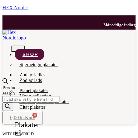
HEX Nordic
Månedtlige indlæg med
SHOP
Stjernetegn plakater
Zodiac ladies
Zodiac lads
Products
Planet plakater
search
Moon collection
Natur og botanik plakater
Citat plakater
0
0,00
kr.
Kurv
Plakater
til
WITCHY WORLD