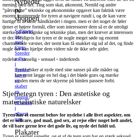
Nyheder
mening med det. Ting som skat, økonomi, NemId og andre
på
”påtvungne” tekniske og økonomiske opgaver kan faktisk være
enormt frustrerende for tyren at navigere rundt i, og de kan være
shoppen
hurtige til at kaste håndklædet i ringen. men er det noget de føler
tjener et højere formål, eller som interesserer dem så er de utroligt
Solfanger
stærke på det logiske og tekniske plan, men det kræver at interessen
uro
er der. Heldigvis for tyren er de nogle meget søde og enormt
med
charmerende væsner, der nemt kan få snakket sig ud af det, og finde
Citrin
nogle der kan hjælpe dem videre når de ikke selv gider.
Spreder
sollys
nydelse ◦ sanselig ◦ sensuel ◦ inderkreds
i
smukke
Tyren elsker at nyde med sine sanser på alle måder og
farver
kan nemt lægge en hel dag i det bløde græs og mærke
og
vinden mens de ser skyerne på himlen passere forbi.
skaber
en
Stjernetegn tyren : Den æstetiske og
magisk,
materialistiske naturelsker
stemning
i
ethvert
Tyren har et enormt behov for nydelse i alle livet aspekter, om
rum
det er selfcare, god mad, god sex, at rejse eller noget helt andet,
de vil bare gerne leve det gode liv, og nyde det fuldt ud.
Plakater
Tyren er særligt sanselig, og et af de tegn som har en stærk seksuel