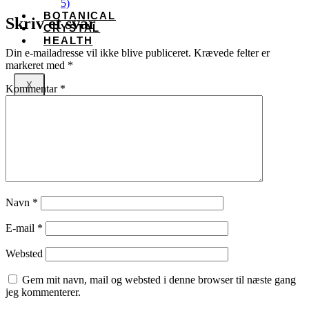
5)
BOTANICAL
Skriv et svar
CRYSTAL
HEALTH
Din e-mailadresse vil ikke blive publiceret.
Krævede felter er
markeret med
*
X
Kommentar
*
Navn
*
E-mail
*
Websted
Gem mit navn, mail og websted i denne browser til næste gang
jeg kommenterer.