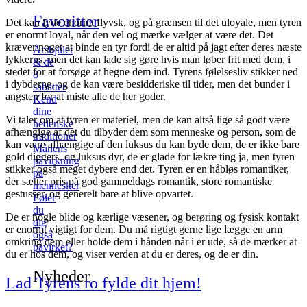
Favoritter
Det kan lyde enormt flyvsk, og på grænsen til det uloyale, men tyren
er enormt loyal, når den vel og mærke vælger at være det. Det
kræver noget at binde en tyr fordi de er altid på jagt efter deres næste
Årshjulet
lykkerus, men det kan lade sig gøre hvis man løber frit med dem, i
& de
stedet for at forsøge at hegne dem ind. Tyrens følelsesliv stikker ned
8
i dybderne, og de kan være besidderiske til tider, men det bunder i
sabatter
angsten for at miste alle de her goder.
Kend
dine
Vi taler om at tyren er materiel, men de kan altså lige så godt være
hedenske
afhængige af det du tilbyder dem som menneske og person, som de
traditioner
kan være afhængige af den luksus du kan byde dem, de er ikke bare
Månens
gold diggers, og luksus dyr, de er glade for lækre ting ja, men tyren
påvirkning
stikker også meget dybere end det. Tyren er en håbløs romantiker,
på
der sætter pris på god gammeldags romantik, store romantiske
mennesker
gestusser, og generelt bare at blive opvartet.
Føler
du
De er nogle blide og kærlige væsener, og berøring og fysisk kontakt
dig
er enormt vigtigt for dem. Du må rigtigt gerne lige lægge en arm
også
omkring dem eller holde dem i hånden når i er ude, så de mærker at
påvirket?
du er hos dem, og viser verden at du er deres, og de er din.
Nyheder
Lad Tyrens ro fylde dit hjem!