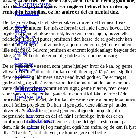
kasser, så det hele er i orden og system. De kan nemlig godt lide,
Stjernetegns
når der er styr på tingene. For nogle er behovet for orden og
plakater
renhed en fysisk ting, og for andre er det en mental ting.
Det betyder altså, at det ikke er sikkert, du ser det her neat freak
Zodiac
behov hos jomfruen, for måske foregår det inde i deres hoved. De
ladies
bryder sig generelt ikke om rod, hverken i deres hjem, hoved eller
Kvindelige
relationer. Inden vi putter jomfruen i den kasse, de så godt selv kan
Stjernetegns
lide at putte ting i, skal vi huske, at jomfruen er meget mere end en
plakater
lille neat freak. Selvom jomfruen er enormt logisk anlagt, betyder det
Zodiac
ikke, at de er kolde, de er nemlig fulde af varme og omsorg.
lads
Mandlige
De er beskedne væsener, som gerne hjælper, hvor de kan, og gerne
Stjernetegns
vil være der for andre, derfor kan de til tider også få påtaget sig lidt
plakater
flere opgaver og lidt mere ansvar end hvad godt er. De er meget
gode af sig, og vil så gerne være der for andre, at de kan glemme at
Månedens
være der for sig selv. Jomfruen vil rigtig gerne hjælpe, men deres
store sans for detaljer kan gøre dem enormt kritiske overfor både
bestseller
processen og resultatet, derfor kan de være svære at arbejde sammen
med i fælles projekter. Du kan til gengæld være sikker på, at det
Bestil
bliver et af de bedste og mest gennemarbejdede projekter, du
din
nogensinde har været en del af, når I er færdige, hvis der er en
månekalender
jomfru med indover. Jomfruen ser alt, og det gør næsten ondt på
2026
dem, når de spotter fejl og mangler, også hos andre, og de kan få lyst
til at ”fixe det”, fordi de ved, de kunne gøre det bedre.