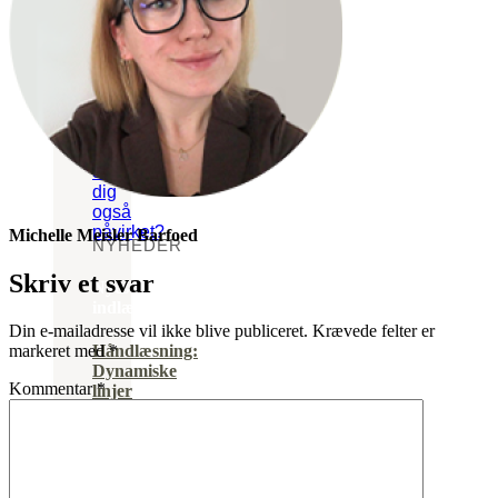
hedenske
Månens
traditioner
påvirkning
på
mennesker
Føler
du
dig
også
påvirket?
Michelle Meisler Barfoed
NYHEDER
Skriv et svar
Nyeste
indlæg
Din e-mailadresse vil ikke blive publiceret.
Krævede felter er
markeret med
*
Håndlæsning:
Dynamiske
Kommentar
*
linjer
i
hænderne
|
Af
Rebbecca