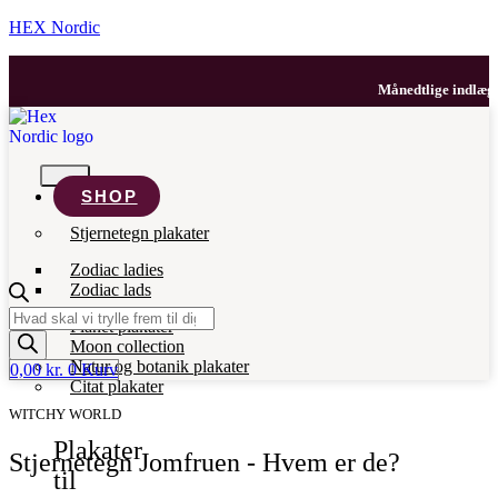
HEX Nordic
Månedtlige indlæg med
SHOP
Stjernetegn plakater
Zodiac ladies
Zodiac lads
Products
Planet plakater
search
Moon collection
Natur og botanik plakater
0,00
kr.
0
Kurv
Citat plakater
WITCHY WORLD
Plakater
Stjernetegn Jomfruen - Hvem er de?
til