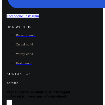
Facebook-f
Instagram
HEX WORLDS
Botanical world
Crystal world
Witchy world
Health world
KONTAKT OS
Adresse
Vi er en dansk webshop og sender dagligt
ordrer ud fra vores lager i Vestsjælland.