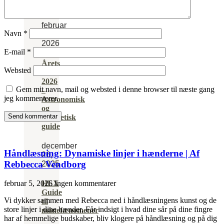
Vendborg
februar
Navn
*
5,
2026
E-mail
*
Årets
Websted
fuldmåner
2026
Gem mit navn, mail og websted i denne browser til næste gang
–
jeg kommenterer.
Astronomisk
og
energetisk
guide
december
Håndlæsning: Dynamiske linjer i hænderne | Af
26,
Rebbecca Vendborg
2025
HEX
februar 5, 2026
Ingen kommentarer
Guide
Vi dykker sammen med Rebecca ned i håndlæsningens kunst og de
til
store linjer i dine hænder. Får indsigt i hvad dine sår på dine fingre
månefænomener
har af hemmelige budskaber, bliv klogere på håndlæsning og på dig