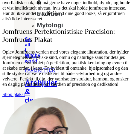
&
overfladisk snak, det må gerne have noget indhold, dybde, og holde
et vist intellektuelt niveau, hvis det skal holde jomfruens interesse.
tradition
Har du ikke andet at byde på ind dine good looks, så er jomfruen
altså ikke interesseret.
Mytologi
Jomfruens Perfektionistiske Præcision:
Jomfruens Plakat
Se
alt
i
Oplev Jomfruens verden med vores elegante illustration, der hylder
Witchy
stjernetegnets analytiske sind, omhu og naturlige sans for detaljer.
world
Jomfruen er symbolet på perfektion, praktisk tænkning og evnen til
at skabe orden i kaos. En hyldest til omtanke, hjælpsomhed og den
FAVORITTER
stille styrke i at være dedikeret til både selvforbedring og andres
velvære. Perfekt til dig, der værdsætter struktur, harmoni og ønsker
Årshjulet
en daglig påmindelse om værdien af præcision og dedikation!
&
Shop plakat
de
8
sabatter
Kend
dine