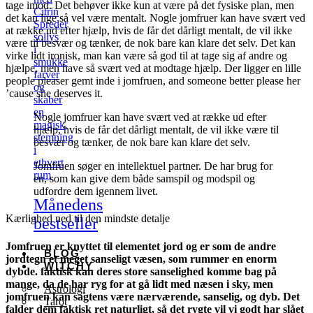
tage imod. Det behøver ikke kun at være på det fysiske plan, men
Citrin
det kan lige så vel være mentalt. Nogle jomfruer kan have svært ved
Spreder
at række ud efter hjælp, hvis de får det dårligt mentalt, de vil ikke
sollys
være til besvær og tænker, de nok bare kan klare det selv. Det kan
i
virke lidt ironisk, man kan være så god til at tage sig af andre og
smukke
hjælpe, men have så svært ved at modtage hjælp. Der ligger en lille
farver
people pleaser gemt inde i jomfruen, and someone better please her
og
’cause she deserves it.
skaber
en
Nogle jomfruer kan have svært ved at række ud efter
magisk,
hjælp, hvis de får det dårligt mentalt, de vil ikke være til
stemning
besvær og tænker, de nok bare kan klare det selv.
i
ethvert
Jomfruen søger en intellektuel partner. De har brug for
rum
en, som kan give dem både samspil og modspil og
udfordre dem igennem livet.
Månedens
Kærlighed ned til den mindste detalje
bestseller
Jomfruen er knyttet til elementet jord og er som de andre
BLOG
jordtegn et meget sanseligt væsen, som rummer en enorm
WITCHY
dybde. faktisk kan deres store sanselighed komme bag på
mange, da de har ryg for at gå lidt med næsen i sky, men
Astrologi
jomfruen kan sagtens være nærværende, sanselig, og dyb. Det
Tarot
falder dem faktisk ret naturligt, så det rygte vil vi godt har slået