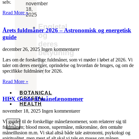
selv.
november
18,
Read More »
2025
Engletal
Årets fuldmåner 2026 – Astronomisk og energetisk
og
guide
deres
december 26, 2025
Ingen kommentarer
betydning
Læs om de forskellige fuldmåner, som vi møder i løbet af 2026. Vi
(1-
taler om deres energier, oprindelse og hvordan de bruges, og om de
5)
specifikke fuldmåner for 2026.
Read More »
BOTANICAL
CRYSTAL
HEX Guide til månefænomener
HEALTH
november 18, 2025
Ingen kommentarer
Vi guider til de forskellige månefænomener, som relaterer sig til
X
fuldmånen; blood moon, supermåne, mikromåne, den omtalte
måneillusion m.m. Vi skal altså både tale astronomi, psykologi og
spiritualitet, men mest af alt skal vi tale en masse om månen.