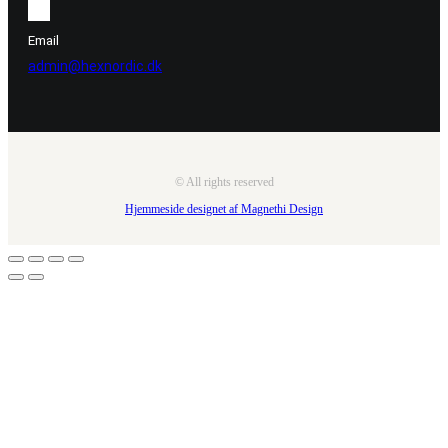
Email
admin@hexnordic.dk
© All rights reserved
Hjemmeside designet af Magnethi Design