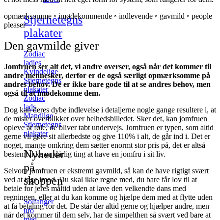
opmærksomme ◦ imødekommende ◦ indlevende ◦ gavmild ◦ people
Stjernetegns
pleaser
plakater
Den gavmilde giver
Zodiac
ladies
Jomfruen ser alt det, vi andre overser, også når det kommer til
Kvindelige
andre mennesker, derfor er de også særligt opmærksomme på
Stjernetegns
andres behov. De er ikke bare gode til at se andres behov, men
plakater
også til at imødekomme dem.
Zodiac
lads
Dog kan deres dybe indlevelse i detaljerne nogle gange resultere i, at
Mandlige
de mister overblikket over helhedsbilledet. Sker det, kan jomfruen
Stjernetegns
opleve at føle, de bliver tabt undervejs. Jomfruen er typen, som altid
plakater
gerne vil gøre sit allerbedste og give 110% i alt, de går ind i. Det er
noget, mange omkring dem sætter enormt stor pris på, det er altså
Nyheder
bestemt ikke en dårlig ting at have en jomfru i sit liv.
på
Selvom jomfruen er ekstremt gavmild, så kan de have rigtigt svært
shoppen
ved at tage imod. Du skal ikke regne med, du bare får lov til at
betale for jeres måltid uden at lave den velkendte dans med
regningen, eller at du kan komme og hjælpe dem med at flytte uden
Solfanger
at få betaling for det. De står der altid gerne og hjælper andre, men
uro
når det kommer til dem selv, har de simpelthen så svært ved bare at
med