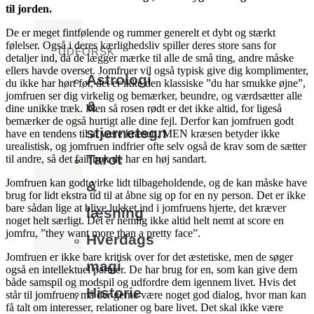
til jorden.
De er meget fintfølende og rummer generelt et dybt og stærkt
følelser. Også i deres kærlighedsliv spiller deres store sans for
UDFORSK
detaljer ind, da de lægger mærke til alle de små ting, andre måske
ellers havde overset. Jomfruer vil også typisk give dig komplimenter,
Astrologi
du ikke har hørt før, det er ikke den klassiske ”du har smukke øjne”,
jomfruen ser dig virkelig og bemærker, beundre, og værdsætter alle
&
dine unikke træk. Men så rosen rødt er det ikke altid, for ligeså
bemærker de også hurtigt alle dine fejl. Derfor kan jomfruen godt
stjernetegn
have en tendens til at være kræsen, MEN kræsen betyder ikke
urealistisk, og jomfruen indfrier ofte selv også de krav som de sætter
Tarot
til andre, så det fair nok de har en høj sandart.
Jomfruen kan godt virke lidt tilbageholdende, og de kan måske have
&
brug for lidt ekstra tid til at åbne sig op for en ny person. Det er ikke
bare sådan lige at blive lukket ind i jomfruens hjerte, det kræver
læsning
noget helt særligt. Det er nemlig ikke altid helt nemt at score en
jomfru, ”they want more than a pretty face”.
Hverdags
Jomfruen er ikke bare kritisk over for det æstetiske, men de søger
magi
også en intellektuel partner. De har brug for en, som kan give dem
både samspil og modspil og udfordre dem igennem livet. Hvis det
Historie
står til jomfruen, må der gerne være noget god dialog, hvor man kan
få talt om interesser, relationer og bare livet. Det skal ikke være