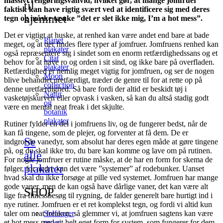
massivt rengøringsvanvid, hvilket gør, at mange jomfruer
til
faktisk kan have rigtig svært ved at identificere sig med deres
hjemmet
tegn og måske tænke ”det er slet ikke mig, I’m a hot mess”.
Det er vigtigt at huske, at renhed kan være andet end bare at bade
Planet
meget, og at der findes flere typer af jomfruer. Jomfruens renhed kan
plakater
også repræsentere sig i sindet som en enorm retfærdighedssans og et
Citat
behov for at have ro og orden i sit sind, og ikke bare på overfladen.
plakater
Retfærdighed er nemlig meget vigtig for jomfruen, og ser de nogen
Moon
blive behandlet uretfærdigt, træder de genre til for at rette op på
collection
denne uretfærdighed. Så bare fordi der altid er beskidt tøj i
Natur
vasketøjskurven eller opvask i vasken, så kan du altså stadig godt
og
være en mental neat freak i det skjulte.
botanik
plakater
Rutiner fylder en del i jomfruens liv, og de fungerer bedst, når de
kan få tingene, som de plejer, og forventer at få dem. De er
Se
indgroede vanedyr, som absolut har deres egen måde at gøre tingene
på, og du skal ikke tro, du bare kan komme og lave om på rutinen.
alle
For nogle jomfruer er rutine måske, at de har en form for skema de
plakater
følger, for andre kan det være ”systemer” af rodebunker. Uanset
hvad skal du ikke forsøge at pille ved systemet. Jomfruen har mange
gode vaner, men de kan også have dårlige vaner, det kan være alt
SHOP
lige fra fitnessbesøg til rygning, de falder generelt bare hurtigt ind i
nye rutiner. Jomfruen er et ret komplekst tegn, og fordi vi altid kun
Solfanger
taler om neat freaken, så glemmer vi, at jomfruen sagtens kan være
uroer
et hot mess med sit helt eget form for system, som fungerer for dem.