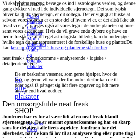
hjemmet
Vi skal endnu engang bevæge os ind i astrologiens verden, og denne
gang dykker vi ned i de individuelle stjernetegn. Det som typisk
bliver kaldt dit stjernetegn, er dit soltegn. Det er vigtigt at huske at
Planet
selvom vores soltegn er en stor del af hvem vi er, er det altså ikke alt
plakater
hvad vi er. Vi præges også af vores tegn i de andre planeter og huse
Citat
samt vores ascendant. Hvis du vil grave endu dybere og have en
plakater
bedre forståelse af dit eget astrologiske billede, kan du undersøge
Moon
hvilke tegn du har repræsenteret i de forskellige huse og planter.Du
collection
kan
læse om hvad de 12 huse og planterne står for her
.
Natur
og
neat freak ◦ opmærksomme ◦ analyserende ◦ logiske ◦
botanik
detaljeorienterede
plakater
De er beskedne væsener, som gerne hjælper, hvor de
Se
kan, og gerne vil være der for andre, derfor kan de til
tider også få påtaget sig lidt flere opgaver og lidt mere
alle
ansvar end hvad godt er.
plakater
Den omsorgsfulde neat freak
SHOP
Jomfruen har ry for at være lidt af en neat freak blandt
stjernetegnene. De er enormt opmærksomme og har en skarp
Solfanger
sans for detaljer i alle livets aspekter. Jomfruen har det
uroer
allerbedst, når de kan få lov til at analysere ting eller putte ting i