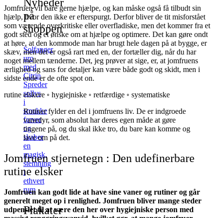
Nyheder
Jomfruen vil bare gerne hjælpe, og kan måske også få tilbudt sin
på
hjælp, hvor den ikke er efterspurgt. Derfor bliver de tit misforstået
som værende overkritiske eller overfladiske, men det kommer fra et
shoppen
godt sted og et ønske om at hjælpe og optimere. Det kan gøre ondt
at høre, at den kommode man har brugt hele dagen på at bygge, er
Solfanger
skæv, men det er også rart med en, der fortæller dig, når du har
uro
noget mellem tænderne. Det, jeg prøver at sige, er, at jomfruens
med
ærlighed og sans for detaljer kan være både godt og skidt, men i
Citrin
sidste ende er de ofte spot on.
Spreder
sollys
rutine elskere ◦ hygiejniske ◦ retfærdige ◦ systematiske
i
smukke
Rutiner fylder en del i jomfruens liv. De er indgroede
farver
vanedyr, som absolut har deres egen måde at gøre
og
tingene på, og du skal ikke tro, du bare kan komme og
skaber
lave om på det.
en
magisk,
Jomfruen stjernetegn : Den udefinerbare
stemning
rutine elsker
i
ethvert
rum
Jomfruen kan godt lide at have sine vaner og rutiner og går
generelt meget op i renlighed. Jomfruen bliver mange steder
Plakater
udpenslet til at være den her over hygiejniske person med