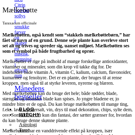
Citrin
Mælkebøtte
Spreder
sollys
i
Taraxacum officinale
smukke
farver
Mælkebøtten, også kendt som “stakkels mælkebøttebørn,” har
og
fået sit navn af en grund. Denne seje plante kan overleve stort
skaber
set alt og trives og spreder sig, uanset miljøet. Mælkebøtten ses
en
som et symbol på både frugtbarhed og oprør.
magisk,
stemning
Mælkebøtter er rige på indhold af mange forskellige antioxidanter,
i
vitaminer og mineraler, som din krop vil takke dig for. De
ethvert
indeholder både vitamin A, vitamin C, kalium, calcium, flavonoider,
rum
kumariner og fenolsyre. Det er en plante, der bruges til at rense
kroppen, men også til at styrke leveren, nyrerne og blæren.
Månedens
Med mælkebøtten kan du bruge det hele; både rødder, blade,
bestseller
stængler og blomster blade kan spises. Jo yngre bladene er, jo
mindre bitre er de også. Du kan bruge mælkebøtten til mange ting,
BLOG
f.eks. lave kryddersalt, vin, drys til mad dekoration, chips, sylte dem,
WITCHY
osv. Som altid er det kun din fantasi, der sætter grænser for, hvordan
du kan bruge denne skønne plante.
Astrologi
Tarot
Mælkebøtten har en vanddrivende effekt på kroppen, især