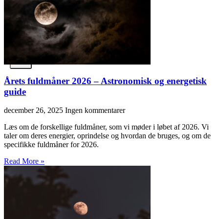
5)
BOTANICAL
CRYSTAL
HEALTH
X
Årets fuldmåner 2026 – Astronomisk og energetisk
guide
december 26, 2025
Ingen kommentarer
Læs om de forskellige fuldmåner, som vi møder i løbet af 2026. Vi
taler om deres energier, oprindelse og hvordan de bruges, og om de
specifikke fuldmåner for 2026.
Read More »