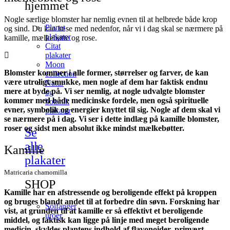
hjemmet
Nogle særlige blomster har nemlig evnen til at helbrede både krop
Planet
og sind. Du kan læse med nedenfor, når vi i dag skal se nærmere på
plakater
kamille, mælkebøtte og rose.
Citat
plakater
Moon
Blomster kommer i alle former, størrelser og farver, de kan
collection
være utroligt smukke, men nogle af dem har faktisk endnu
Natur
mere at byde på. Vi ser nemlig, at nogle udvalgte blomster
og
kommer med både medicinske fordele, men også spirituelle
botanik
evner, symbolik og energier knyttet til sig. Nogle af dem skal vi
plakater
se nærmere på i dag. Vi ser i dette indlæg på kamille blomster,
roser og sidst men absolut ikke mindst mælkebøtter.
Se
alle
Kamille
plakater
Matricaria chamomilla
SHOP
Kamille har en afstressende og beroligende effekt på kroppen
og bruges blandt andet til at forbedre din søvn. Forskning har
Solfanger
vist, at grunden til at kamille er så effektivt et beroligende
uroer
middel, og faktisk kan ligge på linje med meget beroligende
medicin, skyldes plantens indhold af flavonoider, primært