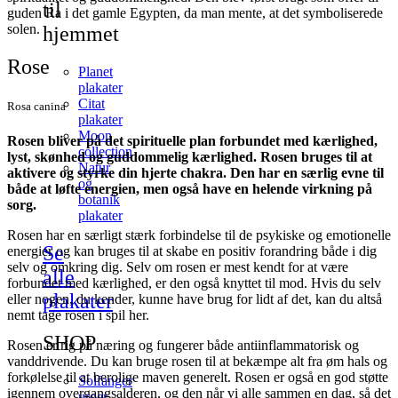
til
guden Ra i det gamle Egypten, da man mente, at det symboliserede
solen.
hjemmet
Rose
Planet
plakater
Citat
Rosa canina
plakater
Moon
Rosen bliver på det spirituelle plan forbundet med kærlighed,
collection
lyst, skønhed og guddommelig kærlighed. Rosen bruges til at
Natur
aktivere og styrke din hjerte chakra. Den har en særlig evne til
og
både at løfte energien, men også have en helende virkning på
botanik
sorg.
plakater
Rosen har en særligt stærk forbindelse til de psykiske og emotionelle
Se
energier og kan bruges til at skabe en positiv forandring både i dig
selv og omkring dig. Selv om rosen er mest kendt for at være
alle
forbundet med kærlighed, er den også knyttet til mod. Hvis du selv
plakater
eller nogen, du kender, kunne have brug for lidt af det, kan du altså
nemt tage rosen i spil her.
SHOP
Rosen er rig på næring og fungerer både antiinflammatorisk og
vanddrivende. Du kan bruge rosen til at bekæmpe alt fra øm hals og
forkølelse til at berolige maven generelt. Rosen er også en god støtte
Solfanger
igennem overgangsalderen, og den når vi alle sammen en dag, så det
uroer