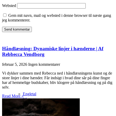
Websted
Gem mit navn, mail og websted i denne browser til næste gang
jeg kommenterer.
Håndlæsning: Dynamiske linjer i hænderne | Af
Rebbecca Vendborg
februar 5, 2026
Ingen kommentarer
Vi dykker sammen med Rebecca ned i håndlæsningens kunst og de
store linjer i dine hænder. Får indsigt i hvad dine sår på dine fingre
har af hemmelige budskaber, bliv klogere på håndlæsning og på dig
selv.
Engletal
Read More »
og
deres
betydning
(1-