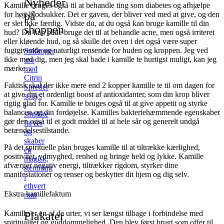
Nyheder
Kamille bruges også til at behandle ting som diabetes og afhjælpe
på
for højt blodsukker. Det er gaven, der bliver ved med at give, og den
er slet ikke færdig. Vidste du, at du også kan bruge kamille til din
shoppen
hud? Du kan både bruge det til at behandle acne, men også irriteret
eller kløende hud, og så skulle det oven i det også være super
fugtgivende og naturligt rensende for huden og kroppen. Jeg ved
Solfanger
ikke med dig, men jeg skal bade i kamille te hurtigst muligt, kan jeg
uro
mærke…
med
Citrin
Faktisk skal der ikke mere end 2 kopper kamille te til om dagen for
Spreder
at give dig et ordenligt boost af antioxidanter, som din krop bliver
sollys
rigtig glad for. Kamille te bruges også til at give appetit og styrke
i
balancen og din fordøjelse. Kamilles bakteriehæmmende egenskaber
smukke
gør den også til et godt middel til at hele sår og generelt undgå
farver
betændelsestilstande.
og
skaber
På det spirituelle plan bruges kamille til at tiltrække kærlighed,
en
positivitet, ydmyghed, renhed og bringe held og lykke. Kamille
magisk,
afværger negativ energi, tiltrækker rigdom, styrker dine
stemning
manifestationer og renser og beskytter dit hjem og dig selv.
i
ethvert
Ekstra kamillefaktum
rum
Kamille er en af de urter, vi ser længst tilbage i forbindelse med
Plakater
spiritualitet og guddommelighed. Den blev først brugt som offer til