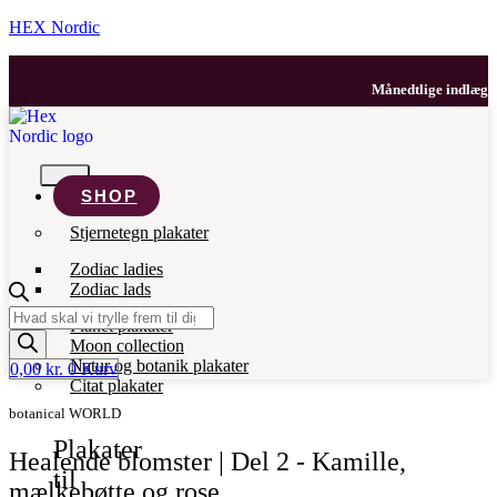
HEX Nordic
Månedtlige indlæg med 
SHOP
Stjernetegn plakater
Zodiac ladies
Zodiac lads
Products
Planet plakater
search
Moon collection
Natur og botanik plakater
0,00
kr.
0
Kurv
Citat plakater
botanical WORLD
Plakater
Healende blomster | Del 2 - Kamille,
til
mælkebøtte og rose