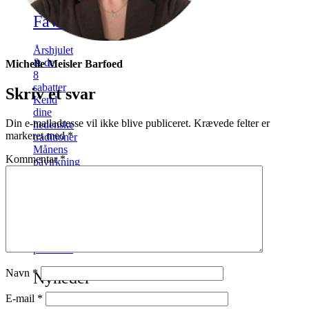
Favoritter
Årshjulet
& de
Michelle Meisler Barfoed
8
sabatter
Skriv et svar
Kend
dine
Din e-mailadresse vil ikke blive publiceret.
Krævede felter er
hedenske
markeret med
*
traditioner
Månens
Kommentar
*
påvirkning
på
mennesker
Føler
du
dig
også
påvirket?
Navn
*
Nyheder
E-mail
*