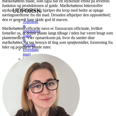
mælkebøttens blade, som også har en styrkende effekt på leverens
funktion og produktionen af galde. Mælkebøttens bitterstoffer
UDFORSK
styrker din fordøjelse og hjælper din krop med bedre at optage
næringsstofferne fra din mad. Desuden afhjælper den oppustethed;
den er generelt bare skide god til maven.
Astrologi
&
Mælkebøttens officielle navn er Taraxacum officinale, hvilket
stjernetegn
fortæller os, at denne plante langt tilbage i tiden har været brugt som
Tarot
plantemedicin. Vær opmærksom på, hvor du samler dine
&
mælkebøtter, og tag hensyn til ting som sprøjtemidler, forurening fra
læsning
biler og populære hunde ruter.
Hverdags
magi
Historie
&
tradition
Mytologi
Se
alt
i
Witchy
world