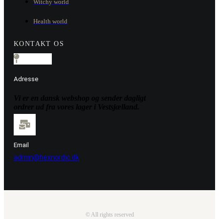
Witchy world
Health world
KONTAKT OS
Adresse
Vi er en dansk webshop og sender dagligt
ordrer ud fra vores lager i Vestsjælland.
Email
admin@hexnordic.dk
© All rights reserved