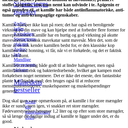
Stjernetegns
stoffet apigenin, som man nemt kan udvinde i te. Apigenin er
også grunden til, at kamille har både antiinflammatoriske, anti-
plakater
tumor og anti-krampagtige egenskaber.
Zodiac
Kamille hjælper ikke kun på roen; det har også en beroligende
ladies
virkning på din mave og kan hjælpe med at forbedre flere former for
Kvindelige
maveproblemer. Kamille har en hurtig og god virkning på akutte
Stjernetegns
mavesmerter, kronisk mavekatar samt mavesår. Men det, som de
plakater
fleste af os nok kender kamillen bedst for, er den klassiske kop
Zodiac
kamillete med honning, vi får, når vi er forkølede, og det er faktisk
lads
ikke helt dumt.
Mandlige
Stjernetegns
Kamillete er nemlig både godt til at lindre halsgener, men også
plakater
antiinflammatorisk og bakteriedræbende, hvilket gør kampen mod
forkølelsen noget nemmere. Det er ikke det eneste, den fantastiske
plante kan hjælpe med; den bruges også til at reducere
Månedens
menstruationssmerter, muskelspasmer og muskelspændinger
bestseller
generelt.
Dog skal man være opmærksom på, at kamille i for store mængder
Bestil
ikke er sundt, men igen, vi snakker ret store mængder.
din
Fødevarestyrelsen betegner 1,2 liter og op efter som store mængder,
månekalender
så så længe dit daglige indtag af kamille te ligger under det, er du
2026
good.