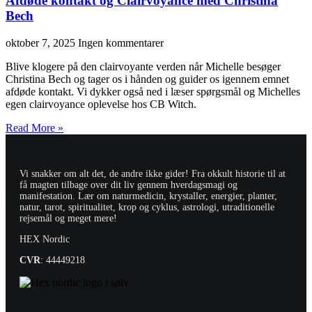
Afdøde kontakt og Clairvoyance med Christina
Bech
oktober 7, 2025
Ingen kommentarer
Blive klogere på den clairvoyante verden når Michelle besøger
Christina Bech og tager os i hånden og guider os igennem emnet
afdøde kontakt. Vi dykker også ned i læser spørgsmål og Michelles
egen clairvoyance oplevelse hos CB Witch.
Read More »
Vi snakker om alt det, de andre ikke gider! Fra okkult historie til at
få magten tilbage over dit liv gennem hverdagsmagi og
manifestation. Lær om naturmedicin, krystaller, energier, planter,
natur, tarot, spiritualitet, krop og cyklus, astrologi, utraditionelle
rejsemål og meget mere!
HEX Nordic
CVR
: 44449218