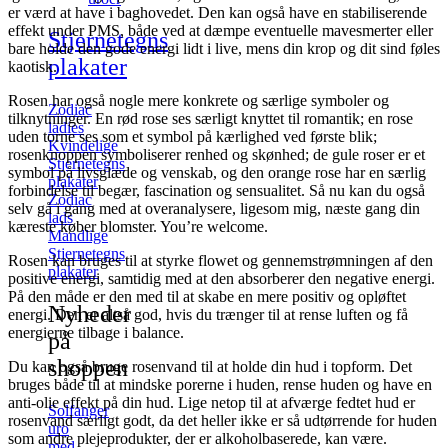
er værd at have i baghovedet. Den kan også have en stabiliserende
effekt under PMS, både ved at dæmpe eventuelle mavesmerter eller
Stjernetegns
bare holde den gode energi lidt i live, mens din krop og dit sind føles
plakater
kaotisk.
Rosen har også nogle mere konkrete og særlige symboler og
Zodiac
tilknytninger. En rød rose ses særligt knyttet til romantik; en rose
ladies
uden torne ses som et symbol på kærlighed ved første blik;
Kvindelige
rosenknoppen symboliserer renhed og skønhed; de gule roser er et
Stjernetegns
symbol på livsglæde og venskab, og den orange rose har en særlig
plakater
forbindelse til begær, fascination og sensualitet. Så nu kan du også
Zodiac
selv gå i gang med at overanalysere, ligesom mig, næste gang din
lads
kæreste køber blomster. You’re welcome.
Mandlige
Stjernetegns
Rosen kan bruges til at styrke flowet og gennemstrømningen af den
plakater
positive energi, samtidig med at den absorberer den negative energi.
På den måde er den med til at skabe en mere positiv og opløftet
Nyheder
energi. Den er altså god, hvis du trænger til at rense luften og få
energierne tilbage i balance.
på
shoppen
Du kan også bruge rosenvand til at holde din hud i topform. Det
bruges både til at mindske porerne i huden, rense huden og have en
anti-olie effekt på din hud. Lige netop til at afværge fedtet hud er
Solfanger
rosenvand særligt godt, da det heller ikke er så udtørrende for huden
uro
som andre plejeprodukter, der er alkoholbaserede, kan være.
med