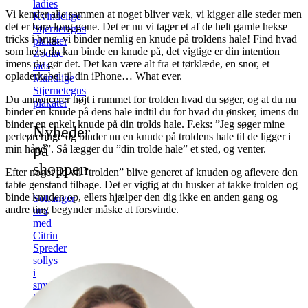
ladies
Vi kender alle sammen at noget bliver væk, vi kigger alle steder men
Kvindelige
det er bare long gone. Det er nu vi tager et af de helt gamle hekse
Stjernetegns
tricks i brug, vi binder nemlig en knude på troldens hale!
Find hvad
plakater
som helst du kan binde en knude på, det vigtige er din intention
Zodiac
imens du gør det. Det kan være alt fra et tørklæde, en snor, et
lads
opladerkabel til din iPhone… What ever.
Mandlige
Stjernetegns
Du annoncerer højt i rummet for trolden hvad du søger, og at du nu
plakater
binder en knude på dens hale indtil du for hvad du ønsker, imens du
binder en enkelt knude på din trolds hale. F.eks: ”Jeg søger mine
Nyheder
perleøreringe og binder nu en knude på troldens hale til de ligger i
på
min hånd”. Så lægger du ”din trolde hale” et sted, og venter.
shoppen
Efter noget tid vil ”trolden” blive generet af knuden og aflevere den
tabte genstand tilbage. Det er vigtig at du husker at takke trolden og
binde knuden op, ellers hjælper den dig ikke en anden gang og
Solfanger
andre ting begynder måske at forsvinde.
uro
med
Citrin
Spreder
sollys
i
smukke
farver