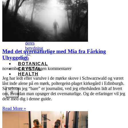
til
månefænomener
november
18,
2025
Engletal
og
deres
betydning
Mød det overnaturlige med Mia fra Fårking
(1-
Uhyggeligt
5)
BOTANICAL
november 4, 2025
Ingen kommentarer
CRYSTAL
HEALTH
Jeg har ledt efter varulve i de mørke skove i Schwarzwald og været
låst inde alene på en mørk, poltergeist-plaget kirkegård i Edinburgh.
Så selvom jeg “bare” er journalist, ved jeg efterhånden lidt af hvert
X
om, hvordan man opsøger det overnaturlige. Og de erfaringer vil jeg
dele med dig i denne guide.
Read More »