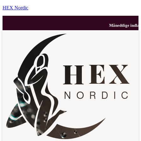
HEX Nordic
Månedtlige indlæg m