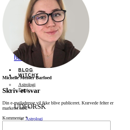
og
skaber
en
magisk,
stemning
i
ethvert
rum
Månedens
bestseller
BLOG
WITCHY
Michelle Meisler Barfoed
Astrologi
Skriv et svar
Tarot
Din e-mailadresse vil ikke blive publiceret.
Krævede felter er
UDFORSK
markeret med
*
Kommentar
*
Astrologi
&
stjernetegn