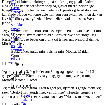
Dampen er i luften omkring dig, på din krop, og på alle flader.
med
Nogle af de her flader såsom spejl og glas er nu din personlige
Citrin
legeplads til symboler, bønner, cute boob prints og hvad du ellers
Spreder
kan finde på. Jeg vil gerne dele min bøn som eksempel, men du kan
sollys
lave helt din egen, og bede til hvem eller hvad du ønsker. We dont
i
judge.
smukke
farver
Jeg vil gerne dele min bøn som eksempel, men du kan lave helt din
og
egen, og bede til hvem eller hvad du ønsker. We dont judge. Jeg
skaber
bruger tallet 3. Jeg beder om 3 ting og tegner mit symbol 3 gange.
en
Min bøn lyder:
magisk,
stemning
Beskyt mig, guide mig, velsign mig, Mother, Maiden,
i
Crone
ethvert
rum
Fremgang
Plakater
Jeg bruger tallet 3. Jeg beder om 3 ting og tegner mit symbol 3
gange. Min bøn lyder: ”Beskyt mig, guide mig, velsign mig,
til
Mother, Maiden, Crown”.
hjemmet
Jeg tegner et pentagram. Først tegner jeg stjernen 3 gange mens jeg
siger ”Beskyt mig, guide mig, velsign mig”. Herefter tegner jeg
Planet
cirklen omkring stjernen 3 gange og siger ”Mother, maiden, crown”.
plakater
Citat
Intentionen