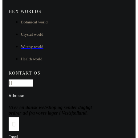
HEX WORLDS
Botanical world
Crystal world
Witchy world
Health world
KONTAKT OS
Adresse
Vi er en dansk webshop og sender dagligt
ordrer ud fra vores lager i Vestsjælland.
Email