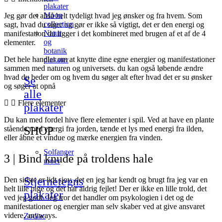
plakater
Moon
Jeg gør det altså helt tydeligt hvad jeg ønsker og fra hvem. Som
collection
sagt, hvad du siger og gør er ikke så vigtigt, det er den energi og
Natur
manifestation du ligger i det kombineret med brugen af et af de 4
og
elementer.
botanik
Det hele handler om at knytte dine egne energier og manifestationer
plakater
sammen med naturen og universets. du kan også løbende ændre
hvad du beder om og hvem du søger alt efter hvad det er su ønsker
Se
og søger at opnå
alle
Flere elementer
plakater
Du kan med fordel hive flere elementer i spil. Ved at have en plante
SHOP
stående med energi fra jorden, tænde et lys med energi fra ilden,
eller åbne et vindue og mærke energien fra vinden.
Solfanger
3 | Bind knude på troldens hale
uroer
Stjernetegns
Den sidste er lidt sjov, det en jeg har kendt og brugt fra jeg var en
helt lille pige og det har aldrig fejlet! Der er ikke en lille trold, det
plakater
ved jeg godt. Jeg tror det handler om psykologien i det og de
manifestationer og energier man selv skaber ved at give ansvaret
videre, anyways.
Zodiac