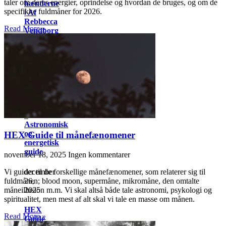
taler om deres energier, oprindelse og hvordan de bruges, og om de
hænderne
specifikke fuldmåner for 2026.
| Af
Rebbecca
Read More »
Vendborg
februar
5,
2026
Årets
fuldmåner
2026
–
Astronomisk
og
HEX Guide til månefænomener
energetisk
guide
november 18, 2025
Ingen kommentarer
december
Vi guider til de forskellige månefænomener, som relaterer sig til
26,
fuldmånen; blood moon, supermåne, mikromåne, den omtalte
2025
måneillusion m.m. Vi skal altså både tale astronomi, psykologi og
spiritualitet, men mest af alt skal vi tale en masse om månen.
HEX
Read More »
Guide