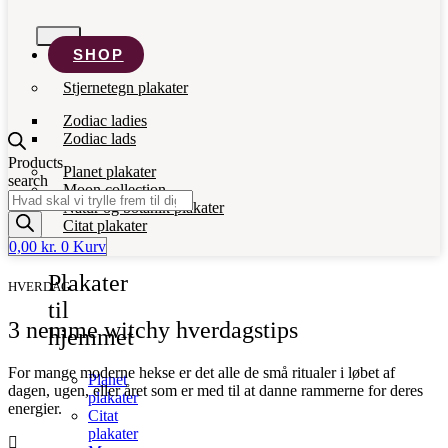
SHOP
Stjernetegn plakater
Zodiac ladies
Zodiac lads
Products
Planet plakater
search
Moon collection
Natur og botanik plakater
Citat plakater
0,00
kr.
0
Kurv
Plakater
HVERDAG
til
3 nemme witchy hverdagstips
hjemmet
For mange moderne hekse er det alle de små ritualer i løbet af
Planet
dagen, ugen, eller året som er med til at danne rammerne for deres
plakater
energier.
Citat
plakater