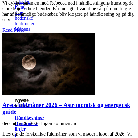
sabatter
Vi dykker sammen med Rebecca ned i håndlæsningens kunst og de
Kend
store linjer i dine hænder. Får indsigt i hvad dine sår på dine fingre
dine
har af hemmelige budskaber, bliv klogere på håndlæsning og på dig
hedenske
selv.
traditioner
Månens
Read More »
påvirkning
på
mennesker
Føler
du
dig
også
påvirket?
Nyheder
Nyeste
Årets fuldmåner 2026 – Astronomisk og energetisk
indlæg
guide
Håndlæsning:
Dynamiske
december 26, 2025
Ingen kommentarer
linjer
Læs om de forskellige fuldmåner, som vi møder i løbet af 2026. Vi
i