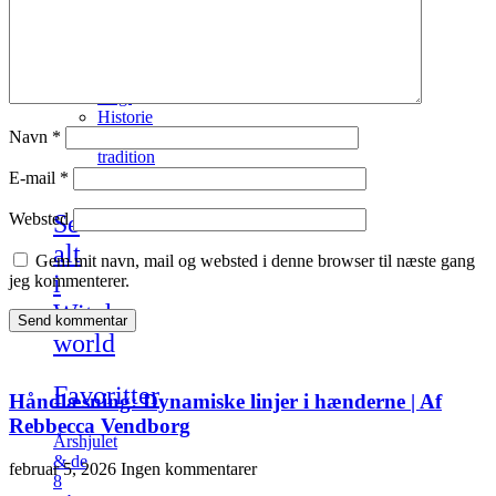
Tarot
&
læsning
Hverdags
magi
Historie
Navn
*
&
tradition
Mytologi
E-mail
*
Websted
Se
alt
Gem mit navn, mail og websted i denne browser til næste gang
i
jeg kommenterer.
Witchy
world
Favoritter
Håndlæsning: Dynamiske linjer i hænderne | Af
Rebbecca Vendborg
Årshjulet
& de
februar 5, 2026
Ingen kommentarer
8