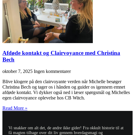
Afdøde kontakt og Clairvoyance med Christina
Bech
oktober 7, 2025
Ingen kommentarer
Blive klogere på den clairvoyante verden når Michelle besøger
Christina Bech og tager os i hånden og guider os igennem emnet
afdøde kontakt. Vi dykker også ned i læser spørgsmål og Michelles
egen clairvoyance oplevelse hos CB Witch.
Read More »
Vi snakker om alt det, de andre ikke gider! Fra okkult historie til at
få magten tilbage over dit liv gennem hverdagsmagi og