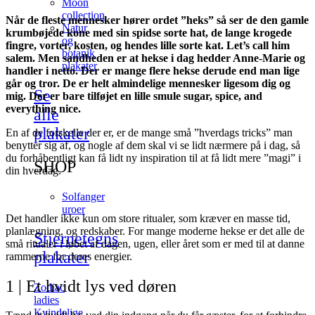
Moon
collection
Når de fleste mennesker hører ordet ”heks” så ser de den gamle
Natur
krumbøjede kone med sin spidse sorte hat, de lange krogede
og
fingre, vorter, kosten, og hendes lille sorte kat. Let’s call him
botanik
salem. Men sandheden er at hekse i dag hedder Anne-Marie og
plakater
handler i netto. Der er mange flere hekse derude end man lige
går og tror. De er helt almindelige mennesker ligesom dig og
Se
mig. Der er bare tilføjet en lille smule sugar, spice, and
everything nice.
alle
plakater
En af de forskelle der er, er de mange små ”hverdags tricks” man
benytter sig af, og nogle af dem skal vi se lidt nærmere på i dag, så
du forhåbentligt kan få lidt ny inspiration til at få lidt mere ”magi” i
SHOP
din hverdag.
Solfanger
uroer
Det handler ikke kun om store ritualer, som kræver en masse tid,
planlægning, og redskaber. For mange moderne hekse er det alle de
Stjernetegns
små ritualer i løbet af dagen, ugen, eller året som er med til at danne
plakater
rammerne for deres energier.
1 | Et hvidt lys ved døren
Zodiac
ladies
Kvindelige