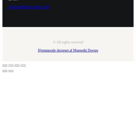
admin@hexnordic.dk
© All rights reserved
Hjemmeside designet af Magnethi Design