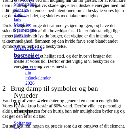
Tænd et hvidt lys ved din indgang når du får gæster, for at forhindre
Stjernetegns
dem i at bringe negative, skadelige, eller uønskede energier med ind
plakater
i dit hjem. Lyset tændes med intentionen om at beskytte vores hjem
Zodiac
og dem som er i det, og slukkes med taknemmelighed.
lads
Mandlige
Du kan sagtens bruge det samme lys igen og igen, og have det
Stjernetegns
stående i nærheden af din hoveddør fast. Det er fuldstændigt lige
plakater
meget hvilket hvidt lys du bruger, det vigtige er din intention,
taknemmelighed, flammen og den hvide farve som blandt andet
Månedens
symboliserer renhed og beskyttelse.
bestseller
Vores hjem er et helligt sted, og der hvor vi bruger det
meste af vores tid. Derfor er det vigtig at vi beskytter de
energier vi omgiver os mest i.
Bestil
din
månekalender
2026
2 | Brug damp til symboler og bøn
Nyheder
Vand er et af vores 4 elementer og generelt en enorm energikilde.
på
Vores fysiske krop består af 60% vand. Derfor ville jeg personligt
shoppen
aldrig misse chancen for en hurtig bøn når muligheden byder sig og
det gør den efter dit bad.
Solfanger
Du står helt ren, nøgen og præcis som du er, omgivet af dit element.
uro